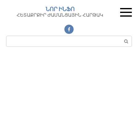
Перейти
ՆՈՐ ԻՆՖՈ
к
ՀԵՏԱՔՐՔԻՐ ԺԱՄԱՆՑԱՅԻՆ ՀԱՐԹԱԿ
контенту
Поиск: