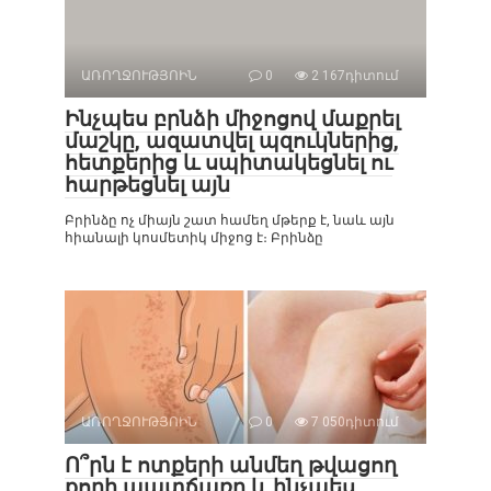
ԱՌՈՂՋՈՒԹՅՈԻՆ
0
2 167դիտում
Ինչպես բրնձի միջոցով մաքրել
մաշկը, ազատվել պզուկներից,
հետքերից և սպիտակեցնել ու
հարթեցնել այն
Բրինձը ոչ միայն շատ համեղ մթերք է, նաև այն
հիանալի կոսմետիկ միջոց է։ Բրինձը
ԱՌՈՂՋՈՒԹՅՈԻՆ
0
7 050դիտում
Ո՞րն է ոտքերի անմեղ թվացող
քորի պատճառը և ինչպես