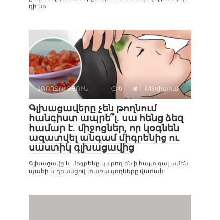
ղի նե
ԱՌՈՂՋՈՒԹՅՈԻՆ
0
1 648դիտում
Գլխացավերը չեն թողնում
հանգիստ ապրե՞լ. սա հենց ձեզ
համար է. միջոցներ, որ կօգնեն
ազատվել անգամ միգրենից ու
սաստիկ գլխացավից
Գլխացավը և միգրենը կարող են ի հայտ գալ ամեն
պահի և դրանցով տառապողները վստահ