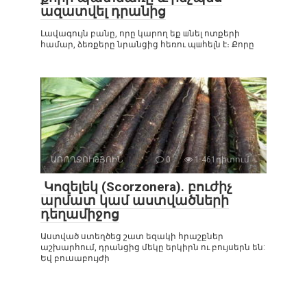
ազատվել դրանից
Լավագույն բանը, որը կարող եք шնել ոտքերի
համար, ձեռքերը նրանցից հեռու պшհելն է։ Քորը
ԱՌՈՂՋՈՒԹՅՈԻՆ
0
1 461դիտում
Կոզելեկ (Scorzonera). բուժիչ
արմատ կամ աստվածների
դեղամիջոց
Աստված ստեղծեց շատ եզակի հրաշքներ
աշխարհում, դրանցից մեկը երկիրն ու բույսերն են:
Եվ բուսաբույժի