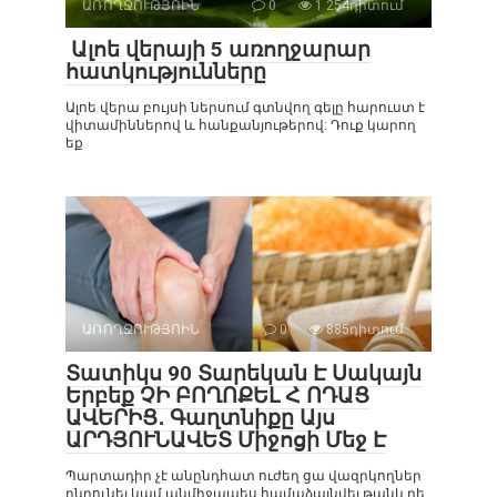
ԱՌՈՂՋՈՒԹՅՈԻՆ
0
1 254դիտում
Ալոե վերայի 5 առողջարար
հատկությունները
Ալոե վերա բույսի ներսում գտնվող գելը հարուստ է
վիտամիններով և հանքանյութերով: Դուք կարող
եք
ԱՌՈՂՋՈՒԹՅՈԻՆ
0
885դիտում
Տատիկս 90 Տարեկան Է Սակայն
Երբեք ՉԻ ԲՈՂՈՔԵԼ Հ ՈԴԱՑ
ԱՎԵՐԻՑ․ Գաղտնիքը Այս
ԱՐԴՅՈՒՆԱՎԵՏ Միջոցի Մեջ Է
Պարտադիր չէ անընդհատ ուժեղ ցա վազրկողներ
ընդունել կամ անմիջապես համաձայնվել թանկ դե