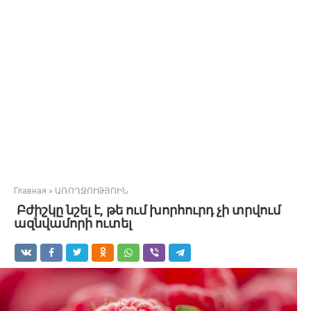
Главная
»
ԱՌՈՂՋՈՒԹՅՈԻՆ
Բժիշկը նշել է, թե ում խորհուրդ չի տրվում
ազնվամորի ուտել