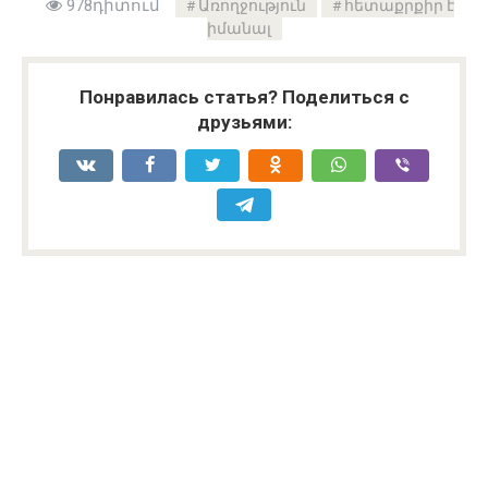
978դիտում
Առողջություն
հետաքրքիր է
իմանալ
Понравилась статья? Поделиться с
друзьями: