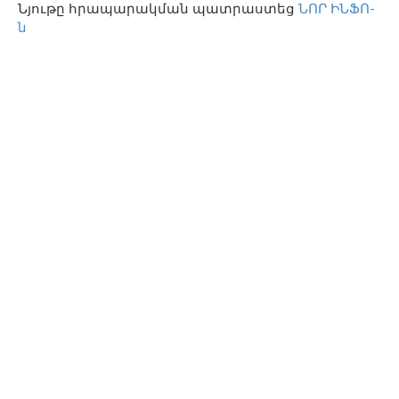
Նյութը հրապարակման պատրաստեց
ՆՈՐ ԻՆՖՈ-
ն