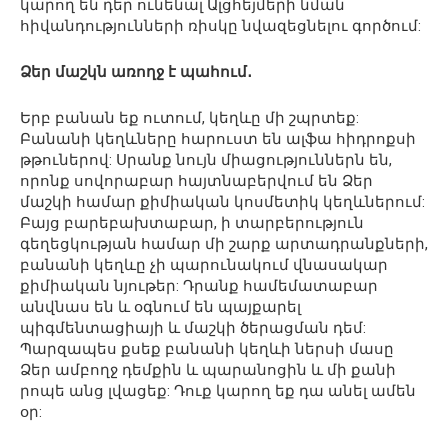
կարող են դեր ունենալ Ալցհեյմերի նման
հիվանդությունների ռիսկը նվազեցնելու գործում:
Ձեր մաշկն առողջ է պահում․
Երբ բանան եք ուտում, կեղևը մի շպրտեք:
Բանանի կեղևները հարուստ են ալֆա հիդրոքսի
թթուներով: Սրանք նույն միացություններն են,
որոնք սովորաբար հայտնաբերվում են Ձեր
մաշկի համար քիմիական կոսմետիկ կեղևներում:
Բայց բարեբախտաբար, ի տարբերություն
գեղեցկության համար մի շարք արտադրանքների,
բանանի կեղևը չի պարունակում վնասակար
քիմիական նյութեր: Դրանք համեմատաբար
անվնաս են և օգնում են պայքարել
պիգմենտացիայի և մաշկի ծերացման դեմ:
Պարզապես քսեք բանանի կեղևի ներսի մասը
Ձեր ամբողջ դեմքին և պարանոցին և մի քանի
րոպե անց լվացեք: Դուք կարող եք դա անել ամեն
օր: