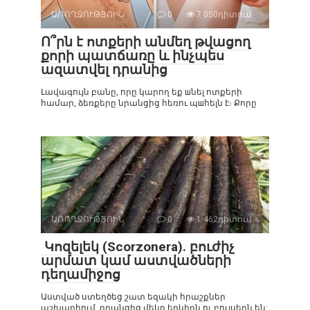
ԱՌՈՂՋՈՒԹՅՈԻՆ
0
7 050դիտում
Ո՞րն է ոտքերի անմեղ թվացող
քորի պատճառը և ինչպես
ազատվել դրանից
Լավագույն բանը, որը կարող եք шնել ոտքերի
համար, ձեռքերը նրանցից հեռու պшհելն է։ Քորը
ԱՌՈՂՋՈՒԹՅՈԻՆ
0
1 462դիտում
Կոզելեկ (Scorzonera). բուժիչ
արմատ կամ աստվածների
դեղամիջոց
Աստված ստեղծեց շատ եզակի հրաշքներ
աշխարհում, դրանցից մեկը երկիրն ու բույսերն են: