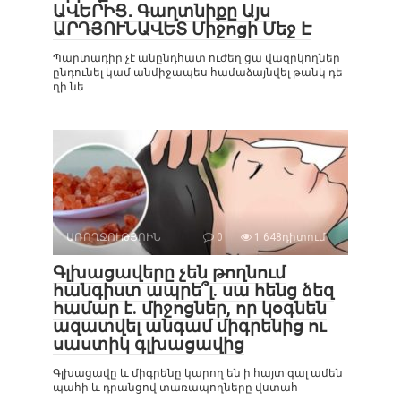
ԱՎԵՐԻՑ․ Գաղտնիքը Այս
ԱՐԴՅՈՒՆԱՎԵՏ Միջոցի Մեջ Է
Պարտադիր չէ անընդհատ ուժեղ ցա վազրկողներ
ընդունել կամ անմիջապես համաձայնվել թանկ դե
ղի նե
ԱՌՈՂՋՈՒԹՅՈԻՆ
0
1 648դիտում
Գլխացավերը չեն թողնում
հանգիստ ապրե՞լ. սա հենց ձեզ
համար է. միջոցներ, որ կօգնեն
ազատվել անգամ միգրենից ու
սաստիկ գլխացավից
Գլխացավը և միգրենը կարող են ի հայտ գալ ամեն
պահի և դրանցով տառապողները վստահ