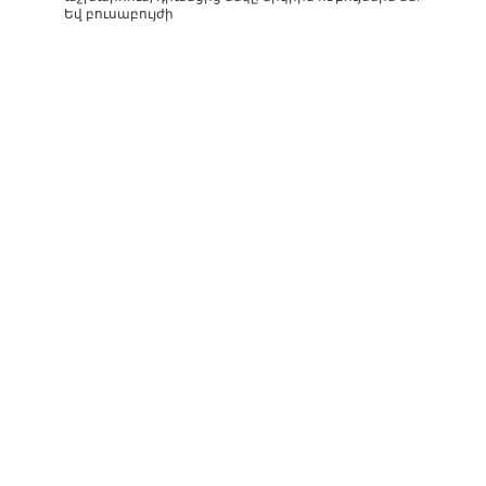
Եվ բուսաբույժի