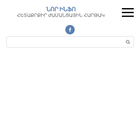
Перейти
ՆՈՐ ԻՆՖՈ
к
ՀԵՏԱՔՐՔԻՐ ԺԱՄԱՆՑԱՅԻՆ ՀԱՐԹԱԿ
контенту
Поиск: