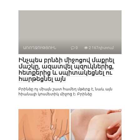
ԱՌՈՂՋՈՒԹՅՈԻՆ
0
2 167դիտում
Ինչպես բրնձի միջոցով մաքրել
մաշկը, ազատվել պզուկներից,
հետքերից և սպիտակեցնել ու
հարթեցնել այն
Բրինձը ոչ միայն շատ համեղ մթերք է, նաև այն
հիանալի կոսմետիկ միջոց է։ Բրինձը