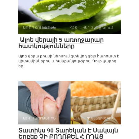
ԱՌՈՂՋՈՒԹՅՈԻՆ
0
1 254դիտում
Ալոե վերայի 5 առողջարար
հատկությունները
Ալոե վերա բույսի ներսում գտնվող գելը հարուստ է
վիտամիններով և հանքանյութերով: Դուք կարող
եք
ԱՌՈՂՋՈՒԹՅՈԻՆ
0
885դիտում
Տատիկս 90 Տարեկան Է Սակայն
Երբեք ՉԻ ԲՈՂՈՔԵԼ Հ ՈԴԱՑ