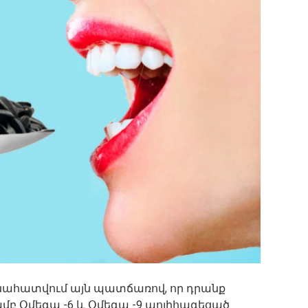
ահատվում այն ​​պատճառով, որ դրանք
մբ Օմեգա -6 և Օմեգա -9 պոլիհագեցած