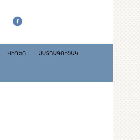
ՎԻԴԵՈ
ԱՍՏՂԱԳՈՒՇԱԿ