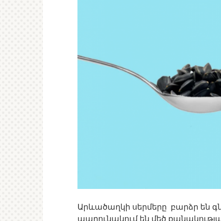
Արևածաղկի սերմերը բարձր են գն
պարունակում են մեծ քանակությա