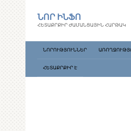
Перейти
к
ՆՈՐ ԻՆՖՈ
контенту
ՀԵՏԱՔՐՔԻՐ ԺԱՄԱՆՑԱՅԻՆ ՀԱՐԹԱԿ
ՆՈՐՈՒԹՅՈՒՆՆԵՐ
ԱՌՈՂՋՈՒԹՅ
ՀԵՏԱՔՐՔԻՐ Է