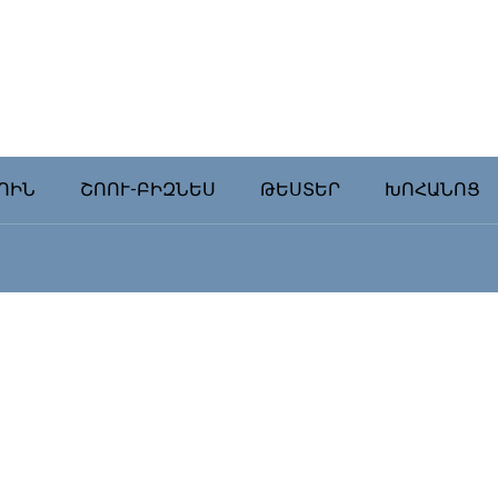
ՈԻՆ
ՇՈՈՒ-ԲԻԶՆԵՍ
ԹԵՍՏԵՐ
ԽՈՀԱՆՈՑ