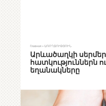
Главная
»
ԱՌՈՂՋՈՒԹՅՈԻՆ
Արևածաղկի սերմե
հատկություններն 
եղանակները