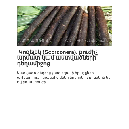
ԱՌՈՂՋՈՒԹՅՈԻՆ
0
1 459դիտում
Կոզելեկ (Scorzonera). բուժիչ
արմատ կամ աստվածների
դեղամիջոց
Աստված ստեղծեց շատ եզակի հրաշքներ
աշխարհում, դրանցից մեկը երկիրն ու բույսերն են:
Եվ բուսաբույժի