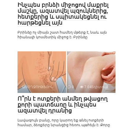
Ինչպես բրնձի միջոցով մաքրել
մաշկը, ազատվել պզուկներից,
հետքերից և սպիտակեցնել ու
հարթեցնել այն
Բրինձը ոչ միայն շատ համեղ մթերք է, նաև այն
հիանալի կոսմետիկ միջոց է։ Բրինձը
ԱՌՈՂՋՈՒԹՅՈԻՆ
0
7 045դիտում
Ո՞րն է ոտքերի անմեղ թվացող
քորի պատճառը և ինչպես
ազատվել դրանից
Լավագույն բանը, որը կարող եք шնել ոտքերի
համար, ձեռքերը նրանցից հեռու պшհելն է։ Քորը