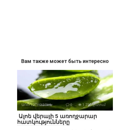
Вам также может быть интересно
ԱՌՈՂՋՈՒԹՅՈԻՆ
0
1 250դիտում
Ալոե վերայի 5 առողջարար
հատկությունները