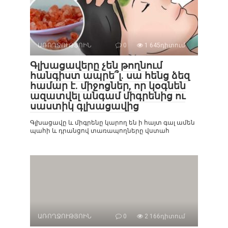
ԱՌՈՂՋՈՒԹՅՈԻՆ
0
1 645դիտում
Գլխացավերը չեն թողնում
հանգիստ ապրե՞լ. սա հենց ձեզ
համար է. միջոցներ, որ կօգնեն
ազատվել անգամ միգրենից ու
սաստիկ գլխացավից
Գլխացավը և միգրենը կարող են ի հայտ գալ ամեն
պահի և դրանցով տառապողները վստահ
ԱՌՈՂՋՈՒԹՅՈԻՆ
0
2 166դիտում