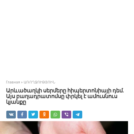
Главная
»
ԱՌՈՂՋՈՒԹՅՈԻՆ
Արևածաղկի սերմերը հիպերտոնիայի դեմ.
Այս բաղադրատոմսը փրկել է ամուսնուս
կյանքը