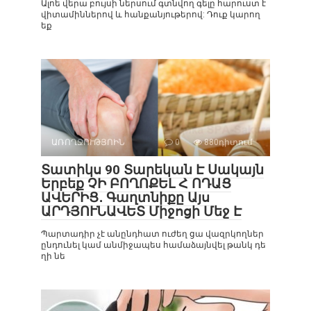
Ալոե վերա բույսի ներսում գտնվող գելը հարուստ է
վիտամիններով և հանքանյութերով: Դուք կարող
եք
ԱՌՈՂՋՈՒԹՅՈԻՆ
0
880դիտում
Տատիկս 90 Տարեկան Է Սակայն
Երբեք ՉԻ ԲՈՂՈՔԵԼ Հ ՈԴԱՑ
ԱՎԵՐԻՑ․ Գաղտնիքը Այս
ԱՐԴՅՈՒՆԱՎԵՏ Միջոցի Մեջ Է
Պարտադիր չէ անընդհատ ուժեղ ցա վազրկողներ
ընդունել կամ անմիջապես համաձայնվել թանկ դե
ղի նե