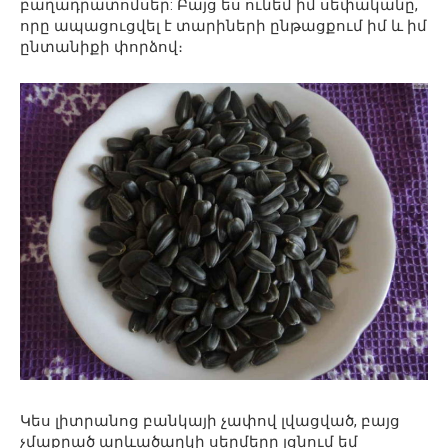
բաղադրատոմսեր: Բայց ես ունեմ իմ սեփականը,
որը ապացուցվել է տարիների ընթացքում իմ և իմ
ընտանիքի փորձով։
Կես լիտրանոց բանկայի չափով լվացված, բայց
չմաքրած արևածաղկի սերմերը լցնում եմ