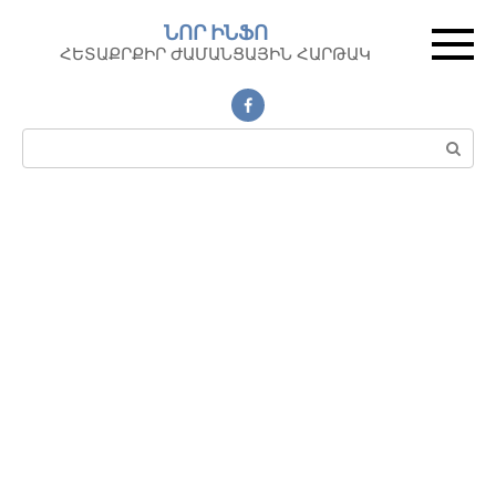
Перейти
ՆՈՐ ԻՆՖՈ
к
ՀԵՏԱՔՐՔԻՐ ԺԱՄԱՆՑԱՅԻՆ ՀԱՐԹԱԿ
контенту
Поиск: