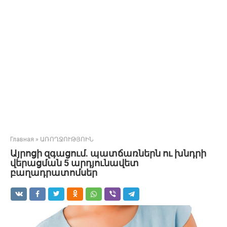
Главная
»
ԱՌՈՂՋՈՒԹՅՈԻՆ
Այրոցի զգացում. պատճառներն ու խնդրի
վերացման 5 արդյունավետ
բաղադրատոմսեր