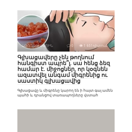
ԱՌՈՂՋՈՒԹՅՈԻՆ
0
1 651դիտում
Գլխացավերը չեն թողնում
հանգիստ ապրե՞լ. սա հենց ձեզ
համար է. միջոցներ, որ կօգնեն
ազատվել անգամ միգրենից ու
սաստիկ գլխացավից
Գլխացավը և միգրենը կարող են ի հայտ գալ ամեն
պահի և դրանցով տառապողները վստահ