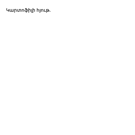
Կարտոֆիլի հյութ․