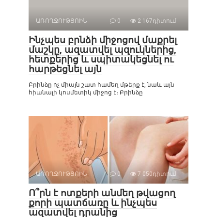
ԱՌՈՂՋՈՒԹՅՈԻՆ
0
2 167դիտում
Ինչպես բրնձի միջոցով մաքրել
մաշկը, ազատվել պզուկներից,
հետքերից և սպիտակեցնել ու
հարթեցնել այն
Բրինձը ոչ միայն շատ համեղ մթերք է, նաև այն
հիանալի կոսմետիկ միջոց է։ Բրինձը
ԱՌՈՂՋՈՒԹՅՈԻՆ
0
7 050դիտում
Ո՞րն է ոտքերի անմեղ թվացող
քորի պատճառը և ինչպես
ազատվել դրանից