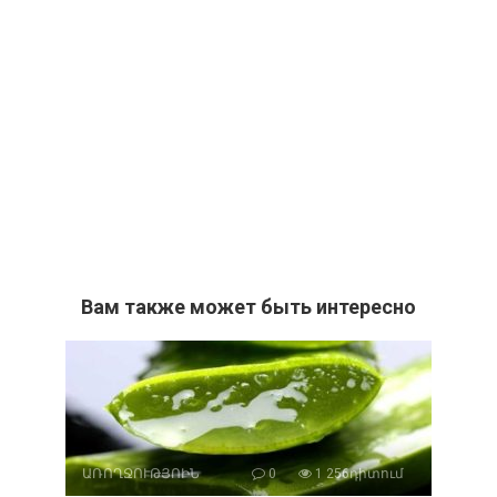
Вам также может быть интересно
ԱՌՈՂՋՈՒԹՅՈԻՆ
0
1 256դիտում