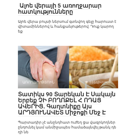
Ալոե վերայի 5 առողջարար
հատկությունները
Ալոե վերա բույսի ներսում գտնվող գելը հարուստ է
վիտամիններով և հանքանյութերով: Դուք կարող
եք
ԱՌՈՂՋՈՒԹՅՈԻՆ
0
886դիտում
Տատիկս 90 Տարեկան Է Սակայն
Երբեք ՉԻ ԲՈՂՈՔԵԼ Հ ՈԴԱՑ
ԱՎԵՐԻՑ․ Գաղտնիքը Այս
ԱՐԴՅՈՒՆԱՎԵՏ Միջոցի Մեջ Է
Պարտադիր չէ անընդհատ ուժեղ ցա վազրկողներ
ընդունել կամ անմիջապես համաձայնվել թանկ դե
ղի նե