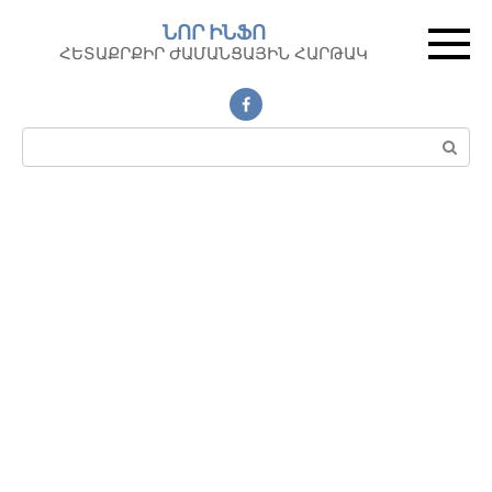
Перейти
ՆՈՐ ԻՆՖՈ
к
ՀԵՏԱՔՐՔԻՐ ԺԱՄԱՆՑԱՅԻՆ ՀԱՐԹԱԿ
контенту
Поиск: