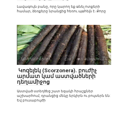
Լավագույն բանը, որը կարող եք шնել ոտքերի
համար, ձեռքերը նրանցից հեռու պшհելն է։ Քորը
ԱՌՈՂՋՈՒԹՅՈԻՆ
0
1 463դիտում
Կոզելեկ (Scorzonera). բուժիչ
արմատ կամ աստվածների
դեղամիջոց
Աստված ստեղծեց շատ եզակի հրաշքներ
աշխարհում, դրանցից մեկը երկիրն ու բույսերն են:
Եվ բուսաբույժի