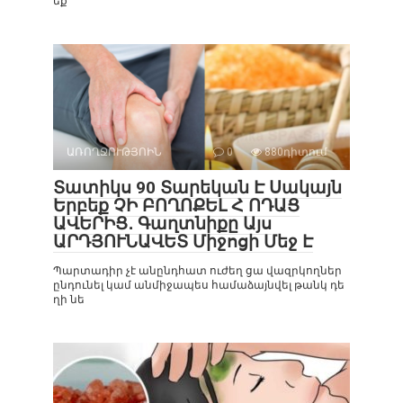
եք
ԱՌՈՂՋՈՒԹՅՈԻՆ
0
880դիտում
Տատիկս 90 Տարեկան Է Սակայն
Երբեք ՉԻ ԲՈՂՈՔԵԼ Հ ՈԴԱՑ
ԱՎԵՐԻՑ․ Գաղտնիքը Այս
ԱՐԴՅՈՒՆԱՎԵՏ Միջոցի Մեջ Է
Պարտադիր չէ անընդհատ ուժեղ ցա վազրկողներ
ընդունել կամ անմիջապես համաձայնվել թանկ դե
ղի նե