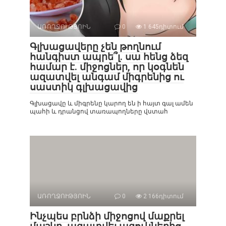
ԱՌՈՂՋՈՒԹՅՈԻՆ
0
1 645դիտում
Գլխացավերը չեն թողնում
հանգիստ ապրե՞լ. սա հենց ձեզ
համար է. միջոցներ, որ կօգնեն
ազատվել անգամ միգրենից ու
սաստիկ գլխացավից
Գլխացավը և միգրենը կարող են ի հայտ գալ ամեն
պահի և դրանցով տառապողները վստահ
ԱՌՈՂՋՈՒԹՅՈԻՆ
0
2 166դիտում
Ինչպես բրնձի միջոցով մաքրել