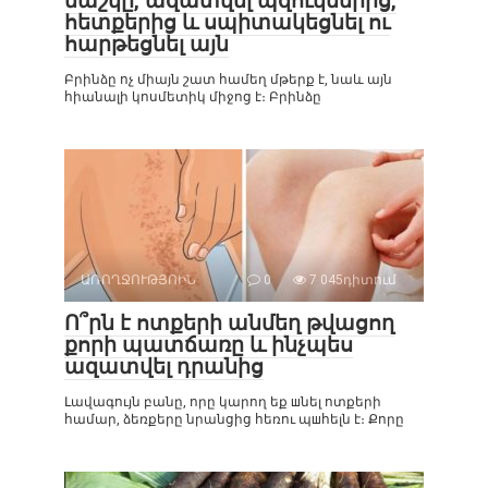
մաշկը, ազատվել պզուկներից,
հետքերից և սպիտակեցնել ու
հարթեցնել այն
Բրինձը ոչ միայն շատ համեղ մթերք է, նաև այն
հիանալի կոսմետիկ միջոց է։ Բրինձը
ԱՌՈՂՋՈՒԹՅՈԻՆ
0
7 045դիտում
Ո՞րն է ոտքերի անմեղ թվացող
քորի պատճառը և ինչպես
ազատվել դրանից
Լավագույն բանը, որը կարող եք шնել ոտքերի
համար, ձեռքերը նրանցից հեռու պшհելն է։ Քորը