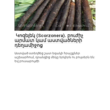
ԱՌՈՂՋՈՒԹՅՈԻՆ
0
1 459դիտում
Կոզելեկ (Scorzonera). բուժիչ
արմատ կամ աստվածների
դեղամիջոց
Աստված ստեղծեց շատ եզակի հրաշքներ
աշխարհում, դրանցից մեկը երկիրն ու բույսերն են:
Եվ բուսաբույժի