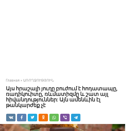
Главная
»
ԱՌՈՂՋՈՒԹՅՈԻՆ
Այս հրաշալի յուղը բուժում է հոդատապը,
ռադիկուիտը, ռևմատիզմը և շատ այլ
հիվանդություններ: Այն ամենևին էլ
թանկարժեք չէ