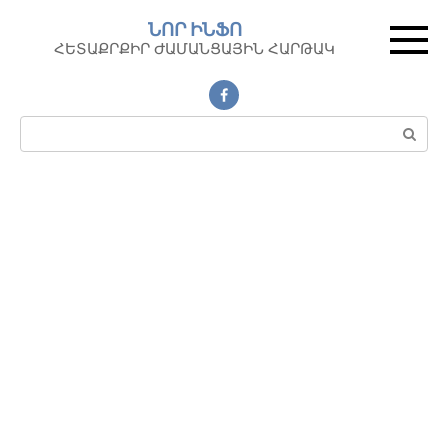
Перейти
ՆՈՐ ԻՆՖՈ
к
ՀԵՏԱՔՐՔԻՐ ԺԱՄԱՆՑԱՅԻՆ ՀԱՐԹԱԿ
контенту
Поиск: