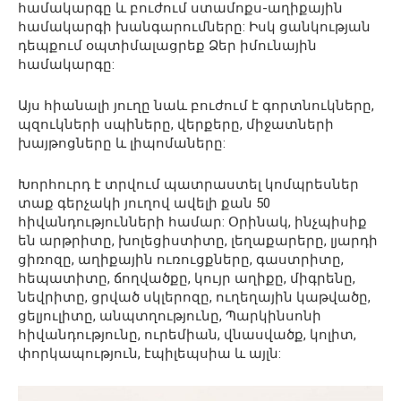
համակարգը և բուժում ստամոքս-աղիքային
համակարգի խանգարումները: Իսկ ցանկության
դեպքում օպտիմալացրեք Ձեր իմունային
համակարգը:
Այս հիանալի յուղը նաև բուժում է գորտնուկները,
պզուկների սպիները, վերքերը, միջատների
խայթոցները և լիպոմաները:
Խորհուրդ է տրվում պատրաստել կոմպրեսներ
տաք գերչակի յուղով ավելի քան 50
հիվանդությունների համար: Օրինակ, ինչպիսիք
են արթրիտը, խոլեցիստիտը, լեղաքարերը, լյարդի
ցիռոզը, աղիքային ուռուցքները, գաստրիտը,
հեպատիտը, ճողվածքը, կույր աղիքը, միգրենը,
նեվրիտը, ցրված սկլերոզը, ուղեղային կաթվածը,
ցելյուլիտը, անպտղությունը, Պարկինսոնի
հիվանդությունը, ուրեմիան, վնասվածք, կոլիտ,
փորկապություն, էպիլեպսիա և այլն: