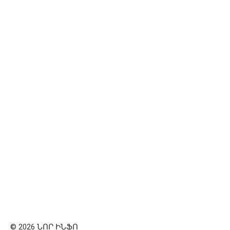
© 2026 ՆՈՐ ԻՆՖՈ