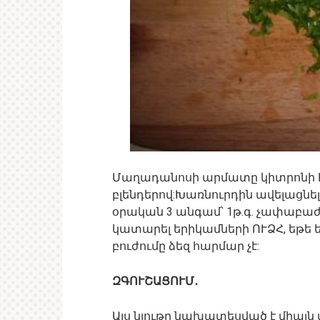
Մաղադանոսի արմատը կիտրոնի հ
բլենդերով:Խառնուրդին ավելացնել
օրական 3 անգամ՝ 1թ.գ. չափաբաժ
կատարել երիկամների ՈՒՁՀ, եթե 
բուժումը ձեզ հարմար չէ:
ԶԳՈՒՇԱՑՈՒՄ․
Այս նյութը նախատեսված է միա