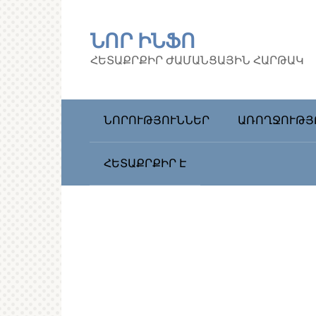
Перейти
к
ՆՈՐ ԻՆՖՈ
контенту
ՀԵՏԱՔՐՔԻՐ ԺԱՄԱՆՑԱՅԻՆ ՀԱՐԹԱԿ
ՆՈՐՈՒԹՅՈՒՆՆԵՐ
ԱՌՈՂՋՈՒԹՅ
ՀԵՏԱՔՐՔԻՐ Է