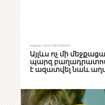
Главная
»
ԱՌՈՂՋՈՒԹՅՈԻՆ
Այլևս ոչ մի մեջքաց
պարզ բաղադրատոմսի
է ազատվել նաև աղա