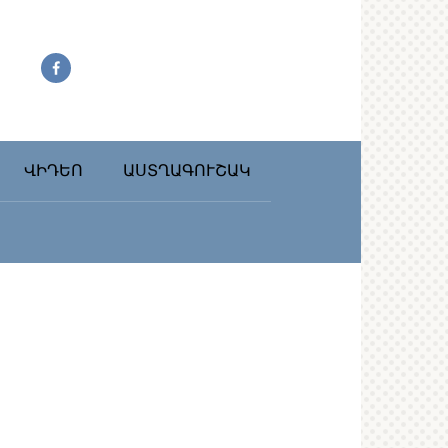
ՎԻԴԵՈ
ԱՍՏՂԱԳՈՒՇԱԿ