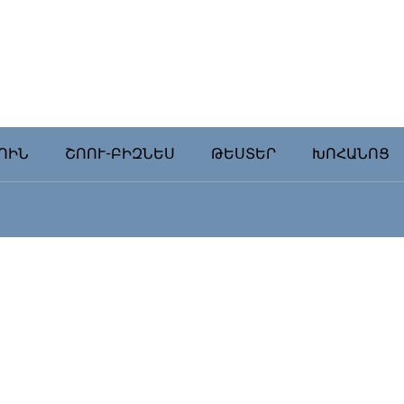
ՈԻՆ
ՇՈՈՒ-ԲԻԶՆԵՍ
ԹԵՍՏԵՐ
ԽՈՀԱՆՈՑ