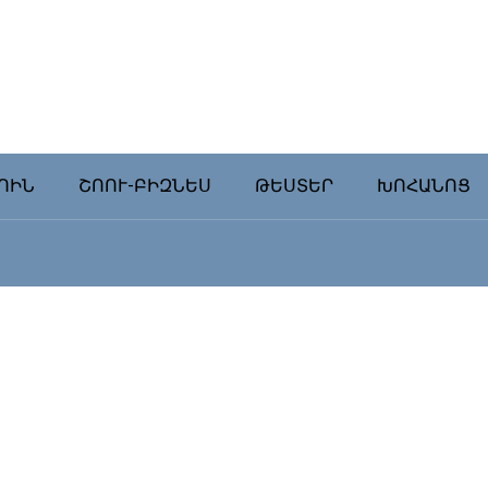
ՈԻՆ
ՇՈՈՒ-ԲԻԶՆԵՍ
ԹԵՍՏԵՐ
ԽՈՀԱՆՈՑ