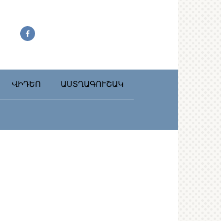
ՎԻԴԵՈ
ԱՍՏՂԱԳՈՒՇԱԿ