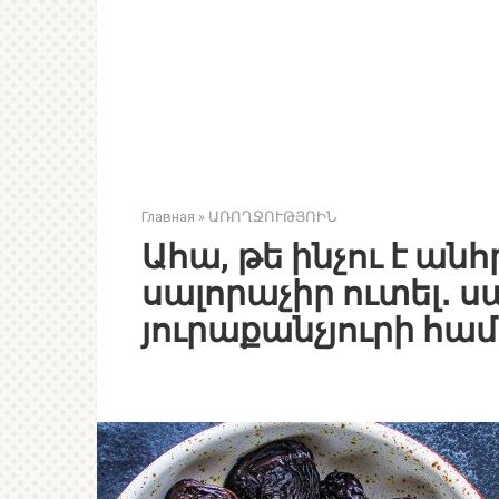
Главная
»
ԱՌՈՂՋՈՒԹՅՈԻՆ
Ահա, թե ինչու է ան
սալորաչիր ուտել․ ս
յուրաքանչյուրի հա