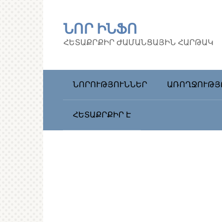
Перейти
к
ՆՈՐ ԻՆՖՈ
контенту
ՀԵՏԱՔՐՔԻՐ ԺԱՄԱՆՑԱՅԻՆ ՀԱՐԹԱԿ
ՆՈՐՈՒԹՅՈՒՆՆԵՐ
ԱՌՈՂՋՈՒԹՅ
ՀԵՏԱՔՐՔԻՐ Է