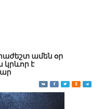
հրաժեշտ ամեն օր
ա կրևոր է
մար