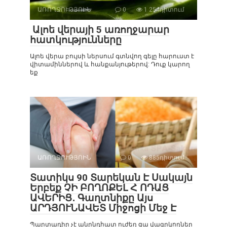
ԱՌՈՂՋՈՒԹՅՈԻՆ
0
1 254դիտում
Ալոե վերայի 5 առողջարար
հատկությունները
Ալոե վերա բույսի ներսում գտնվող գելը հարուստ է
վիտամիններով և հանքանյութերով: Դուք կարող
եք
ԱՌՈՂՋՈՒԹՅՈԻՆ
0
885դիտում
Տատիկս 90 Տարեկան Է Սակայն
Երբեք ՉԻ ԲՈՂՈՔԵԼ Հ ՈԴԱՑ
ԱՎԵՐԻՑ․ Գաղտնիքը Այս
ԱՐԴՅՈՒՆԱՎԵՏ Միջոցի Մեջ Է
Պարտադիր չէ անընդհատ ուժեղ ցա վազրկողներ