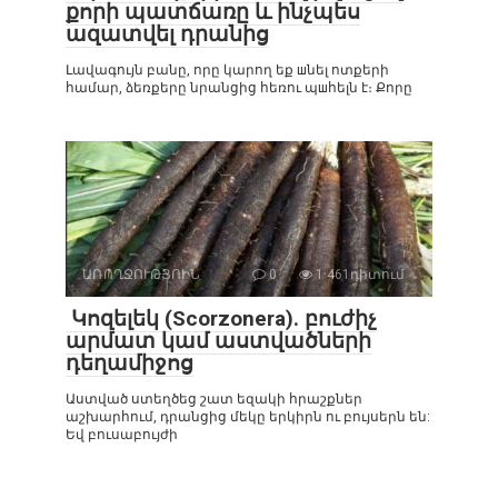
քորի պատճառը և ինչպես
ազատվել դրանից
Լավագույն բանը, որը կարող եք шնել ոտքերի
համար, ձեռքերը նրանցից հեռու պшհելն է։ Քորը
ԱՌՈՂՋՈՒԹՅՈԻՆ
0
1 461դիտում
Կոզելեկ (Scorzonera). բուժիչ
արմատ կամ աստվածների
դեղամիջոց
Աստված ստեղծեց շատ եզակի հրաշքներ
աշխարհում, դրանցից մեկը երկիրն ու բույսերն են:
Եվ բուսաբույժի