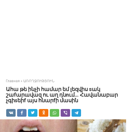
Главная
»
ԱՌՈՂՋՈՒԹՅՈԻՆ
Ահա թե ինչի համար եմ լեզվիս sակ
շաfարավազ ու աղ դնnւմ… Հավանաբար
չգիsեիf այս հնարfի մասին