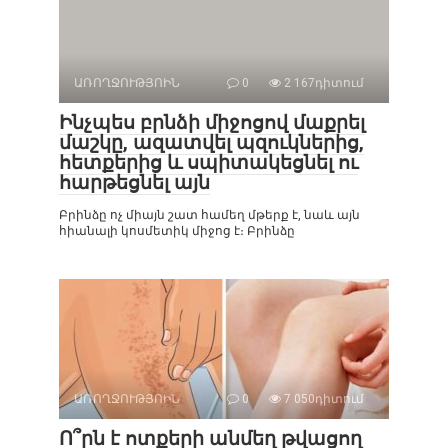
ԱՌՈՂՋՈՒԹՅՈԻՆ
0
2 167դիտում
Ինչպես բրնձի միջոցով մաքրել
մաշկը, ազատվել պզուկներից,
հետքերից և սպիտակեցնել ու
հարթեցնել այն
Բրինձը ոչ միայն շատ համեղ մթերք է, նաև այն
հիանալի կոսմետիկ միջոց է։ Բրինձը
ԱՌՈՂՋՈՒԹՅՈԻՆ
0
7 050դիտում
Ո՞րն է ոտքերի անմեղ թվացող