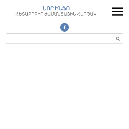
Перейти
ՆՈՐ ԻՆՖՈ
к
ՀԵՏԱՔՐՔԻՐ ԺԱՄԱՆՑԱՅԻՆ ՀԱՐԹԱԿ
контенту
Поиск: