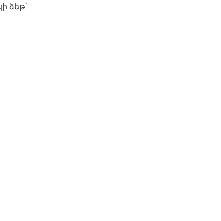
ի ձեթ՝