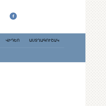
ՎԻԴԵՈ
ԱՍՏՂԱԳՈՒՇԱԿ