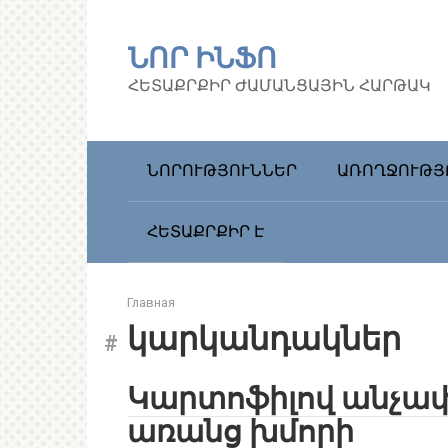
Перейти
к
ՆՈՐ ԻՆՖՈ
контенту
ՀԵՏԱՔՐՔԻՐ ԺԱՄԱՆՑԱՅԻՆ ՀԱՐԹԱԿ
ՆՈՐՈՒԹՅՈՒՆՆԵՐ
ԱՌՈՂՋՈՒԹՅ
ՀԵՏԱՔՐՔԻՐ Է
Главная
կարկանդակներ
Կարտոֆիլով անչափ
առանց խմորի