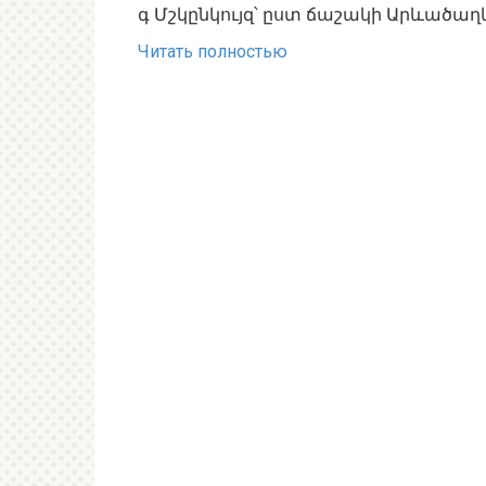
գ Մշկընկույզ՝ ըստ ճաշակի Արևածաղկ
Читать полностью