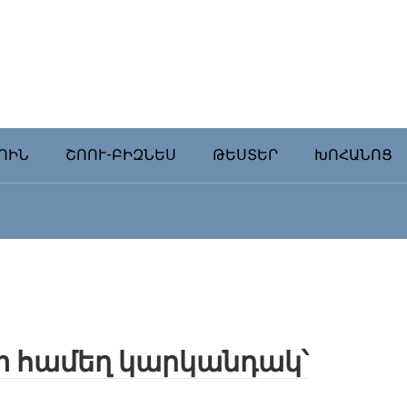
ՈԻՆ
ՇՈՈՒ-ԲԻԶՆԵՍ
ԹԵՍՏԵՐ
ԽՈՀԱՆՈՑ
 համեղ կարկանդակ՝