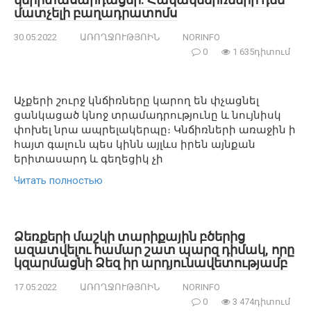
մատչելի բաղադրատոմս
30.05.2022
ԱՌՈՂՋՈՒԹՅՈԻՆ
NORINFO
0
1 635դիտում
Աչքերի շուրջ կնճիռները կարող են փչացնել
ցանկացած կնոջ տրամադրությունը և նույնիսկ
փոխել նրա ապրելակերպը։ Կնճիռների առաջին ի
հայտ գալուն պես կինն այլևս իրեն այնքան
երիտասարդ և գեղեցիկ չի
Читать полностью
Ձեռքերի մաշկի տարիքային բծերից
ազատվելու համար շատ պարզ դիմակ, որը
կզարմացնի Ձեզ իր արդյունավետությամբ
17.05.2022
ԱՌՈՂՋՈՒԹՅՈԻՆ
NORINFO
0
3 474դիտում