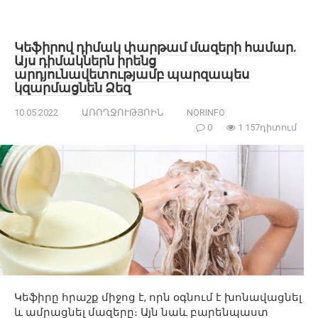
Կեֆիրով դիմակ փարթամ մազերի համար.
Այս դիմակներն իրենց
արդյունավետությամբ պարզապես
կզարմացնեն Ձեզ
10.05.2022
ԱՌՈՂՋՈՒԹՅՈԻՆ
NORINFO
0
1 157դիտում
Կեֆիրը հրաշք միջոց է, որն օգնում է խոնավացնել
և ամրացնել մազերը։ Այն նաև բարենպաստ