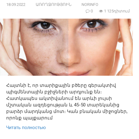
18.09.2022
ԱՌՈՂՋՈՒԹՅՈԻՆ
NORINFO
0
1 125դիտում
Հայտնի է, որ տարիքային բծերը գերակտիվ
պիգմենտային բջիջների արդյունք են։
Հատկապես ակտիվանում են արևի լույսի
մշտական ​​ազդեցության և 45-50 տարեկանից
բարձր մարդկանց մոտ։ Կան բնական միջոցներ,
որոնք պայքարում
Читать полностью