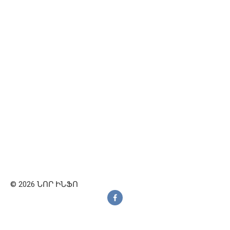
© 2026 ՆՈՐ ԻՆՖՈ