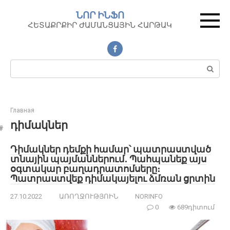
Перейти
ՆՈՐ ԻՆՖՈ
к
ՀԵՏԱՔՐՔԻՐ ԺԱՄԱՆՑԱՅԻՆ ՀԱՐԹԱԿ
контенту
Поиск:
Главная
դիմակներ
Դիմակներ դեմքի համար՝ պատրաստված
տնային պայմաններում․ Պահպանեք այս
օգտակար բաղադրատոմսերը։
Պատրաստվեք դիմակայելու ձմռան ցրտին
27.10.2022
ԱՌՈՂՋՈՒԹՅՈԻՆ
NORINFO
0
689դիտում