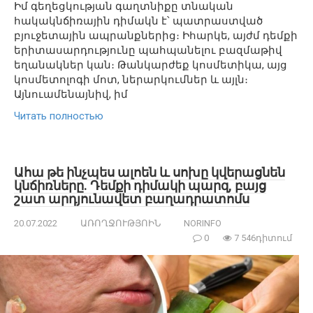
Իմ գեղեցկության գաղտնիքը տնական
հակակնճիռային դիմակն է՝ պատրաստված
բյուջետային ապրանքներից։ Իհարկե, այժմ դեմքի
երիտասարդությունը պահպանելու բազմաթիվ
եղանակներ կան։ Թանկարժեք կոսմետիկա, այց
կոսմետոլոգի մոտ, ներարկումներ և այլն։
Այնուամենայնիվ, իմ
Читать полностью
Ահա թե ինչպես ալոեն և սոխը կվերացնեն
կնճիռները. Դեմքի դիմակի պարզ, բայց
շատ արդյունավետ բաղադրատոմս
20.07.2022
ԱՌՈՂՋՈՒԹՅՈԻՆ
NORINFO
0
7 546դիտում