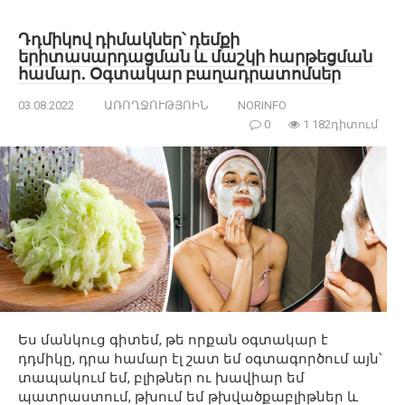
Դդմիկով դիմակներ՝ դեմքի
երիտասարդացման և մաշկի հարթեցման
համար․ Օգտակար բաղադրատոմսեր
03.08.2022
ԱՌՈՂՋՈՒԹՅՈԻՆ
NORINFO
0
1 182դիտում
Ես մանկուց գիտեմ, թե որքան օգտակար է
դդմիկը, դրա համար էլ շատ եմ օգտագործում այն՝
տապակում եմ, բլիթներ ու խավիար եմ
պատրաստում, թխում եմ թխվածքաբլիթներ և