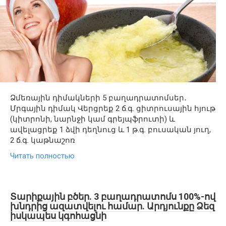
Ձմեռային դիմակների 5 բաղադրատոմսեր․
Մրգային դիմակ Վերցրեք 2 ճ.գ. ցիտրուսային հյութ
(կիտրոնի, նարնջի կամ գրեյպֆրուտի) և
ավելացրեք 1 ձվի դեղնուց և 1 թ.գ. բուսական յուղ,
2 ճ.գ. կաթնաշոռ
Читать полностью
Տարիքային բծեր. 3 բաղադրատոմս 100%-ով
խնդրից ազատվելու համար. Արդյունքը Ձեզ
իսկապես կգոհացնի