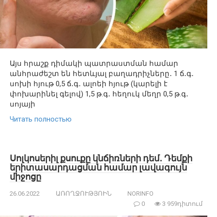
Այս հրաշք դիմակի պատրաստման համար
անհրաժեշտ են հետևյալ բաղադրիչները․ 1 ճ․գ․
սոխի հյութ 0,5 ճ․գ․ ալոեի հյութ (կարելի է
փոխարինել գելով) 1,5 թ.գ․ հեղուկ մեղր 0,5 թ.գ․
սոյայի
Читать полностью
Սոլկոսերիլ քսուքը ​​կնճիռների դեմ․ Դեմքի
երիտասարդացման համար լավագույն
միջոցը
26.06.2022
ԱՌՈՂՋՈՒԹՅՈԻՆ
NORINFO
0
3 959դիտում