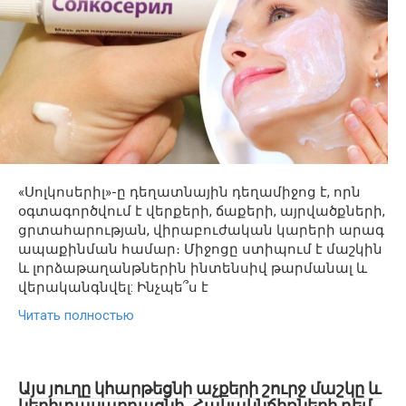
«Սոլկոսերիլ»-ը դեղատնային դեղամիջոց է, որն
օգտագործվում է վերքերի, ճաքերի, այրվածքների,
ցրտահարության, վիրաբուժական կարերի արագ
ապաքինման համար։ Միջոցը ստիպում է մաշկին
և լորձաթաղանթներին ինտենսիվ թարմանալ և
վերականգնվել: Ինչպե՞ս է
Читать полностью
Այս յուղը կհարթեցնի աչքերի շուրջ մաշկը և
կերիտասարդացնի. Հակակնճիռների դեմ