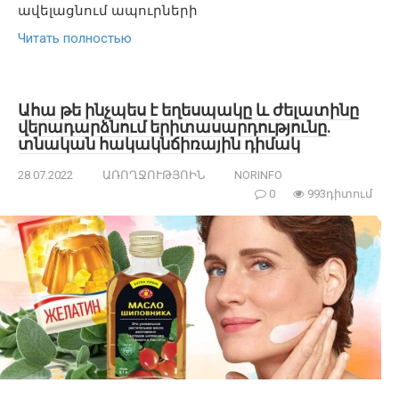
ավելացնում ապուրների
Читать полностью
Ահա թե ինչպես է եղեսպակը և ժելատինը
վերադարձնում երիտասարդությունը.
տնական հակակնճիռային դիմակ
28.07.2022
ԱՌՈՂՋՈՒԹՅՈԻՆ
NORINFO
0
993դիտում