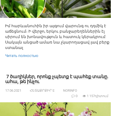
Իմ հարևանուհին իր այգում վարունգ ու դդմիկ է
աճեցնում։ Ի վերջո, երկու բանջարեղեններին էլ
սիրում են խոնավություն և հատուկ կերակրում:
Սակայն անցած ամառ նա չկարողացավ լավ բերք
ստանալ
Читать полностью
7 ծաղիկներ, որոնք չպետք է պահեք տանը.
ահա, թե ինչու
17.06.2021
ՀԵՏԱՔՐՔԻՐ Է
NORINFO
0
1 157դիտում