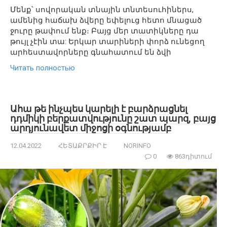
Մենք՝ սովորական տնային տնտեսուհիներս,
ամենից հաճախ ձվերը եփելուց հետո մնացած
ջուրը թափում ենք։ Բայց մեր տատիկները դա
թույլ չէին տա: Երկար տարիների փորձ ունեցող
արհեստավորները գնահատում են ձվի
Читать полностью
Ահա թե ինչպես կարելի է բարձրացնել
դդմիկի բերքատվությունը շատ պարզ, բայց
արդյունավետ միջոցի օգնությամբ
12.04.2022
ՀԵՏԱՔՐՔԻՐ Է
NORINFO
0
863դիտում