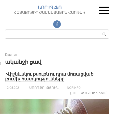
Перейти
ՆՈՐ ԻՆՖՈ
к
ՀԵՏԱՔՐՔԻՐ ԺԱՄԱՆՑԱՅԻՆ ՀԱՐԹԱԿ
контенту
Поиск:
Главная
ականջի ցավ
Վիշնևսկու քսուքն ու դրա մոռացված
բուժիչ հատկությունները
12.05.2021
ԱՌՈՂՋՈՒԹՅՈԻՆ
NORINFO
0
3 231դիտում