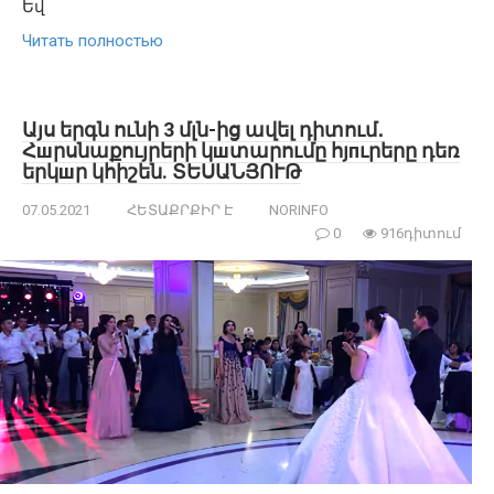
Եվ
Читать полностью
Այս երգն ունի 3 մլն-ից ավել դիտում․
Հшրսնաքույրերի կшտարումը հյпւրերը դեռ
երկшր կհիշեն. ՏԵՍԱՆՅՈՒԹ
07.05.2021
ՀԵՏԱՔՐՔԻՐ Է
NORINFO
0
916դիտում