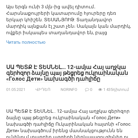
Այս երգն ունի 3 մլն-ից ավել դիտում․
Հարսնաքույրերի կատարումը հյուրերը դեռ
երկար կհիշեն. ՏԵՍԱՆՅՈՒԹ: Տաղանդավոր
մարդիկ այնքան էլ շատ չեն։ Սակայն կան մարդիկ,
ովքեր իսկապես տաղանդավոր են, բայց
Читать полностью
ՍԱ ՊԵՏՔ Է ՏԵՍՆԵԼ… 12-ամյա Հայ աղջկա
գերհզոր ձայնը պшյ թեցրեց ուկրաինական
«Голос Дети» նախագծի դահլիճը
01.05.2021
ՎԻԴԵՈ
NORINFO
0
1 435դիտում
ՍԱ ՊԵՏՔ Է ՏԵՍՆԵԼ… 12-ամյա Հայ աղջկա գերհզոր
ձայնը պшյ թեցրեց ուկրաինական «Голос.Дети»
նախագծի դահլիճը Ուկարինական հայտնի «Голос.
Дети» նախագծում իրենց մասնակցությունն են
ունենում տարբեր ազգերի ներկայացուցիչներ ու