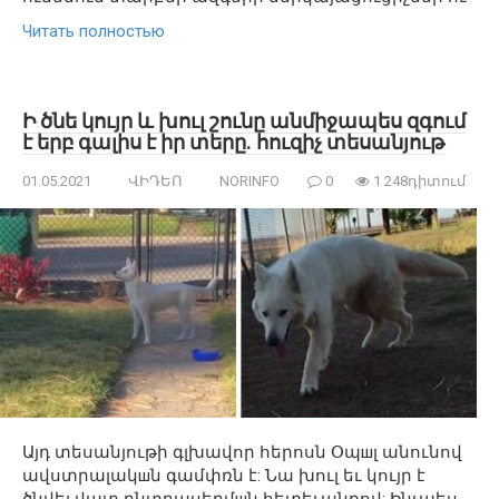
Читать полностью
Ի ծնե կույր և խուլ շունը անմիջապես զգում
է երբ գալիս է իր տերը. հուզիչ տեսանյութ
01.05.2021
ՎԻԴԵՈ
NORINFO
0
1 248դիտում
Այդ տեսանյութի գլխավոր հերոսն Օպшլ անունով
ավստրալակшն գամփռն է: Նա խուլ եւ կույր է