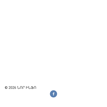
© 2026 ՆՈՐ ԻՆՖՈ