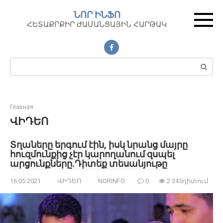
Перейти
ՆՈՐ ԻՆՖՈ
к
ՀԵՏԱՔՐՔԻՐ ԺԱՄԱՆՑԱՅԻՆ ՀԱՐԹԱԿ
контенту
Поиск:
Главная
ՎԻԴԵՈ
Տղաները երգում էին, իսկ նրանց մայրը
հուզմունքից չէր կարողանում զսպել
արցունքները.Դիտեք տեսանյութը
16.05.2021
ՎԻԴԵՈ
NORINFO
0
2 345դիտում