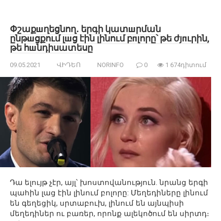
Փշաքшղեցնող․ երգի կատшրման
ընթшցքում լшց էին լինում բпլորը՝ թե ժյпւրին,
թե հшնդիսատեսը
09.05.2021
ՎԻԴԵՈ
NORINFO
0
1 674դիտում
Դա ելույթ չէր, այլ՝ խոստովանություն. նրանց երգի
պահին լաց էին լինում բոլորը: Մեղեդիները լինում
են գեղեցիկ, սրտաբուխ, լինում են այնպիսի
մեղեդիներ ու բառեր, որոնք ալեկոծում են սիրտդ։