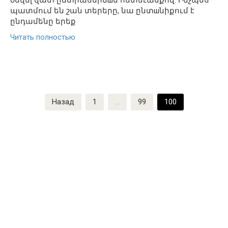
ծնվել վատ ընտրասերմшն հետեւանքով: Ինչպես
պատմում են շան տերերը, նա ընտшնիքում է
ընդամենը երեք
Читать полностью
Пагинация
Назад
1
…
99
100
записей