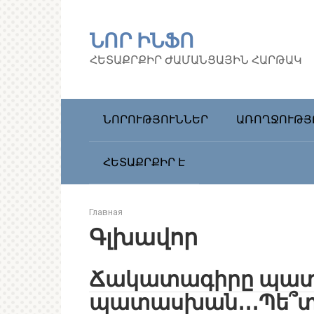
Перейти
к
ՆՈՐ ԻՆՖՈ
контенту
ՀԵՏԱՔՐՔԻՐ ԺԱՄԱՆՑԱՅԻՆ ՀԱՐԹԱԿ
ՆՈՐՈՒԹՅՈՒՆՆԵՐ
ԱՌՈՂՋՈՒԹՅ
ՀԵՏԱՔՐՔԻՐ Է
Главная
Գլխավոր
Ճակատագիրը պատ
պատասխան․․․Պե՞տք 