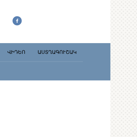
ՎԻԴԵՈ
ԱՍՏՂԱԳՈՒՇԱԿ