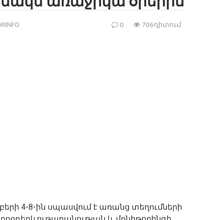
անակն առաջիկա օրերին
RINFO
0
706դիտում
եմբերի 4-8-ին սպասվում է առանց տեղումների
իդրոօդերևութաբանության և մոնիթորինգի