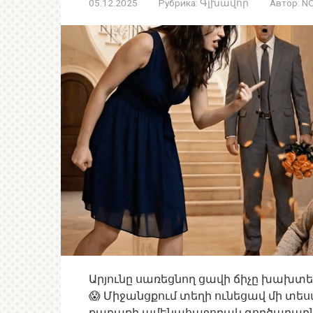
05.12.2025
Рубрика:
Գլխավոր
Автор:
NO
Արյունը սառեցնող ցավի ճիչը խախտե
😱 Միջանցքում տեղի ունեցավ մի տես
քաղաքի ամենահաջողակ գործարարներ