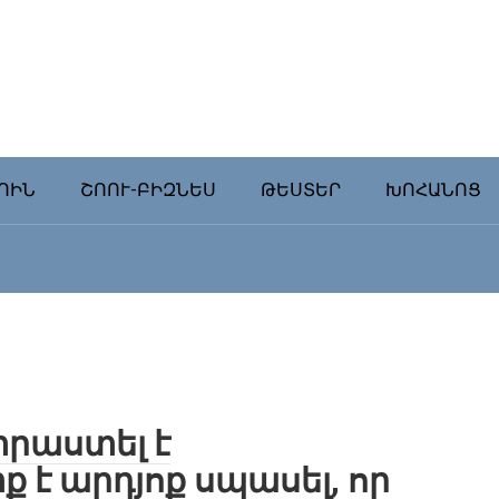
ՈԻՆ
ՇՈՈՒ-ԲԻԶՆԵՍ
ԹԵՍՏԵՐ
ԽՈՀԱՆՈՑ
րաստել է
է արդյոք սպասել, որ