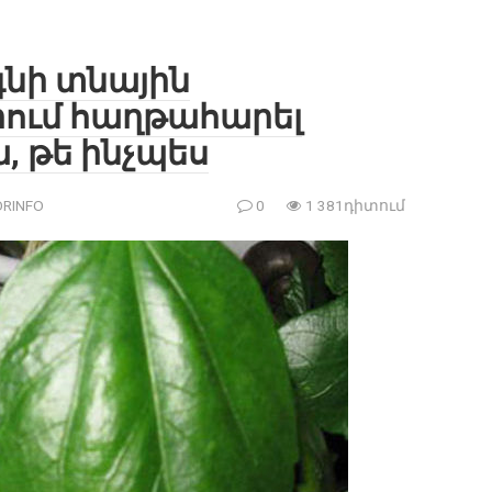
օգնի տնային
րում հաղթահարել
, թե ինչպես
RINFO
0
1 381դիտում