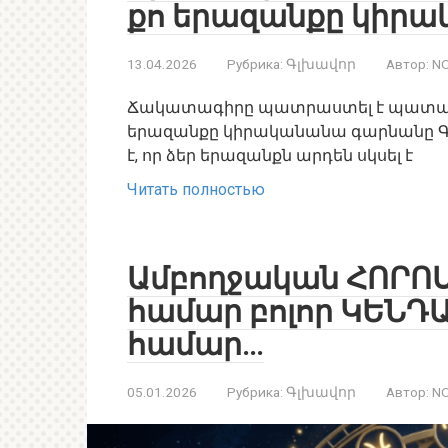
քո երազանքը կիր
13.04.2026
Рубрика:
Գլխավոր
Автор:
NO
Ճակատագիրը պատրաստել է պատասխա
երազանքը կիրականանա գարնանը Գավ
է, որ ձեր երազանքն արդեն սկսել է
Читать полностью
Ամբողջական ՀՈՐՈՍ
համար բոլոր ԿԵՆԴ
համար…
05.01.2026
Рубрика:
Գլխավոր
Автор:
NO