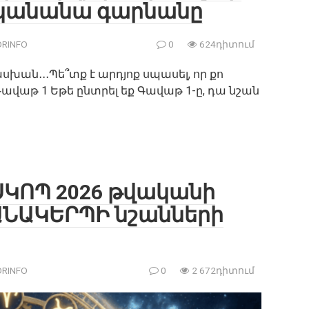
ականանա գարնանը
RINFO
0
624դիտում
ն․․․Պե՞տք է արդյոք սպասել, որ քո
աթ 1 Եթե ընտրել եք Գավաթ 1-ը, դա նշան
ԿՈՊ 2026 թվականի
ԱՆԱԿԵՐՊԻ նշանների
RINFO
0
2 672դիտում