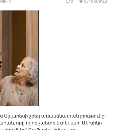
RINFO
0
551դիտում
ց Ալվարեսի շքեղ առանձնատան լռությունը։
արան, որը ոչ ոք չպետք է տեսներ։ Մեխիկո
ից մեկը՝ Ռաֆայել Ալվարեսը,