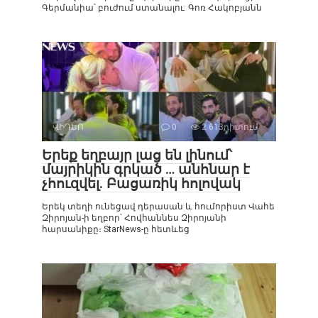
Գերմանիա՝ բուժում ստանալու: Գոռ Հակոբյանն
ՎԻԴԵՈ
0
2 613դիտում
Երեք եղբայր լաց են լինում՝
մայրիկին գրկած … անհնար է
չհուզվել. Բացառիկ հոլովակ
Երեկ տեղի ունեցավ դերասան և հումորիստ Վահե
Զիրոյան-ի եղբոր՝ Հովհաննես Զիրոյանի
հարսանիքը։ StarNews-ը հետևեց