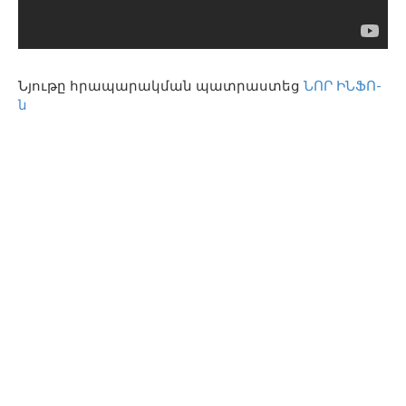
Նյութը հրապարակման պատրաստեց
ՆՈՐ ԻՆՖՈ-
ն