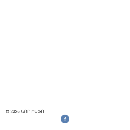
© 2026 ՆՈՐ ԻՆՖՈ