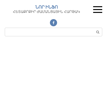
Перейти
ՆՈՐ ԻՆՖՈ
к
ՀԵՏԱՔՐՔԻՐ ԺԱՄԱՆՑԱՅԻՆ ՀԱՐԹԱԿ
контенту
Поиск: