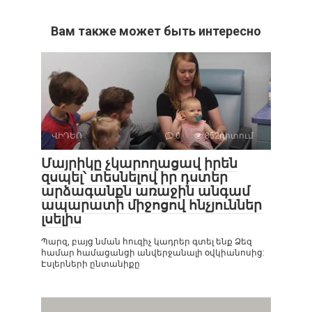
Вам также может быть интересно
ՎԻԴԵՈ
0
852դիտում
Մայրիկը չկարողացավ իրեն
զսպել՝ տեսնելով իր դստեր
արձագանքն առաջին անգամ
ապարատի միջոցով հնչյուններ
լսելիս
Պարզ, բայց նման հուզիչ կադրեր գտել ենք Ձեզ
համար համացանցի անվերջանալի օվկիանոսից:
Էսլերների ընտանիքը