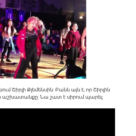
ում Շիրլի Քլեմենսին: Բանն այն է, որ Շիրլին
 իր աշխատանքը: Նա շատ է սիրում պարել: