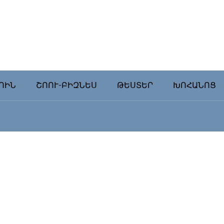
ՈԻՆ
ՇՈՈՒ-ԲԻԶՆԵՍ
ԹԵՍՏԵՐ
ԽՈՀԱՆՈՑ