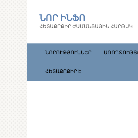
Перейти
к
ՆՈՐ ԻՆՖՈ
контенту
ՀԵՏԱՔՐՔԻՐ ԺԱՄԱՆՑԱՅԻՆ ՀԱՐԹԱԿ
ՆՈՐՈՒԹՅՈՒՆՆԵՐ
ԱՌՈՂՋՈՒԹՅ
ՀԵՏԱՔՐՔԻՐ Է