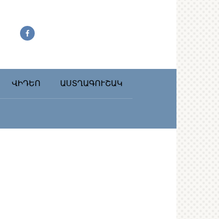
ՎԻԴԵՈ
ԱՍՏՂԱԳՈՒՇԱԿ