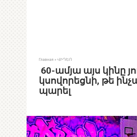
Главная
»
ՎԻԴԵՈ
60-ամյա այս կինը յ
կսովորեցնի, թե ինչ
պարել