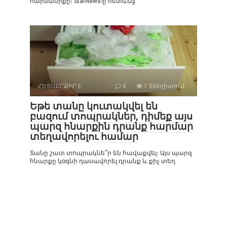
հարսանիքը։ StarNews-ը հետևեց
ՀԵՏԱՔՐՔԻՐ Է
0
1 566դիտում
Եթե տանը կուտակվել են
բազում տոպրակներ, դիմեք այս
պարզ հնարքին դրանք հարմար
տեղավորելու համար
Տանը շատ տոպրակնե՞ր են հավաքվել։ Այս պարզ
հնարքը կօգնի դասավորել դրանք և քիչ տեղ