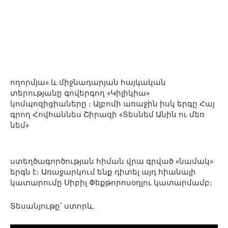
ողորմյա» և միջնադարյան հայկական
տերությանը գովերգող «Կիլիկիա»
կոմպոզիցիաները ։ Ալբոմի առաջին իսկ երգը Հայ
գրող Հովհաննես Շիրազի «Տեսնեմ Անին ու մեռ
նեմ»
ստեղծագործության հիման վրա գրված «նամակ»
երգն է։ Առաջարկում ենք դիտել այդ հիանալի
կատարումը Սիբիլ Փեքթորոսօղլու կատարմամբ։
Տեսանյութը՝ ստորև.