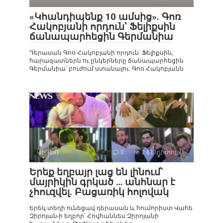
«Կհանդիպենք 10 ամսից». Գոռ
Հակոբյանի որդուն՝ Ֆելիքսին
ճանապարհեցին Գերմանիա
Դերասան Գոռ Հակոբյանի որդուն՝ Ֆելիքսին,
հարազատներն ու ընկերները ճանապարհեցին
Գերմանիա՝ բուժում ստանալու: Գոռ Հակոբյանն
ՎԻԴԵՈ
0
2 613դիտում
Երեք եղբայր լաց են լինում՝
մայրիկին գրկած … անհնար է
չհուզվել. Բացառիկ հոլովակ
Երեկ տեղի ունեցավ դերասան և հումորիստ Վահե
Զիրոյան-ի եղբոր՝ Հովհաննես Զիրոյանի