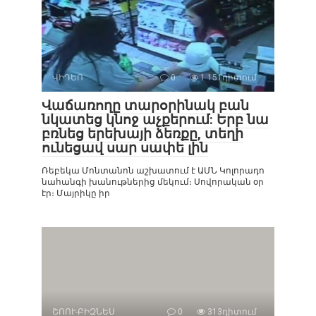
ՎԻԴԵՈ
0
1 151դիտում
Վաճառողը տարօրինակ բան
նկատեց կնոջ աչքերում: Երբ նա
բռնեց երեխայի ձեռքը, տեղի
ունեցավ սար սափե լին
Ռեբեկա Մոնտանոն աշխատում է ԱՄՆ Կոլորադո
նահանգի խանութներից մեկում։ Սովորական օր
էր։ Մայրիկը իր
ՇՈՈՒ-ԲԻԶՆԵՍ
0
313դիտում