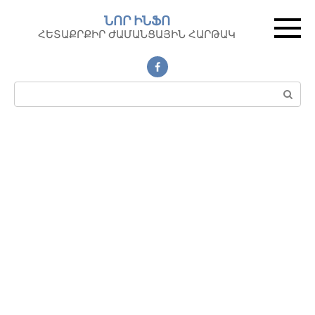
Перейти
ՆՈՐ ԻՆՖՈ
к
ՀԵՏԱՔՐՔԻՐ ԺԱՄԱՆՑԱՅԻՆ ՀԱՐԹԱԿ
контенту
Поиск: