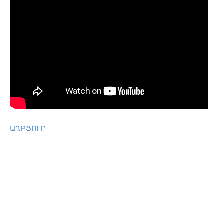
ԱՂԲՅՈՒՐ