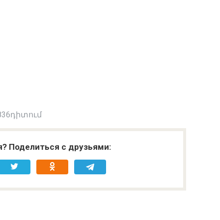
836դիտում
я? Поделиться с друзьями: