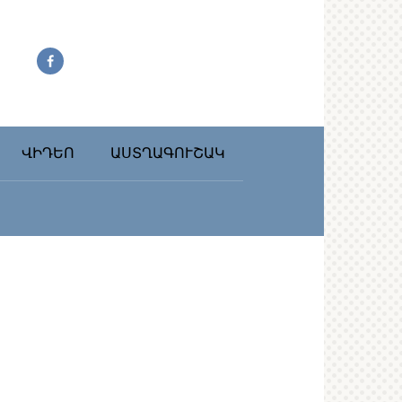
ՎԻԴԵՈ
ԱՍՏՂԱԳՈՒՇԱԿ