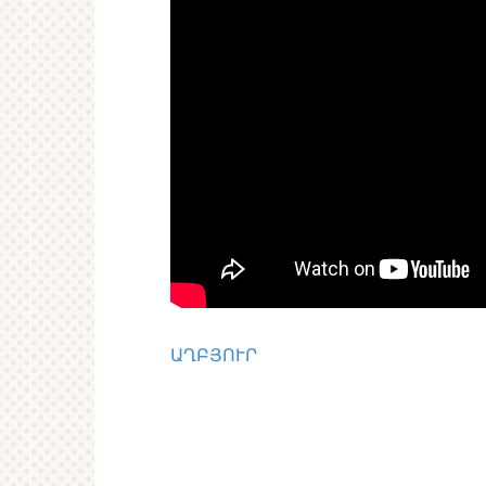
ԱՂԲՅՈՒՐ