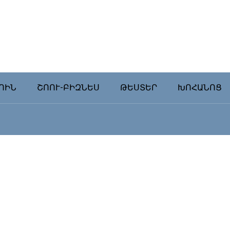
ՈԻՆ
ՇՈՈՒ-ԲԻԶՆԵՍ
ԹԵՍՏԵՐ
ԽՈՀԱՆՈՑ