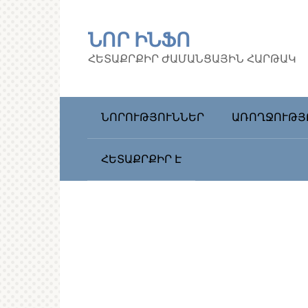
Перейти
к
ՆՈՐ ԻՆՖՈ
контенту
ՀԵՏԱՔՐՔԻՐ ԺԱՄԱՆՑԱՅԻՆ ՀԱՐԹԱԿ
ՆՈՐՈՒԹՅՈՒՆՆԵՐ
ԱՌՈՂՋՈՒԹՅ
ՀԵՏԱՔՐՔԻՐ Է