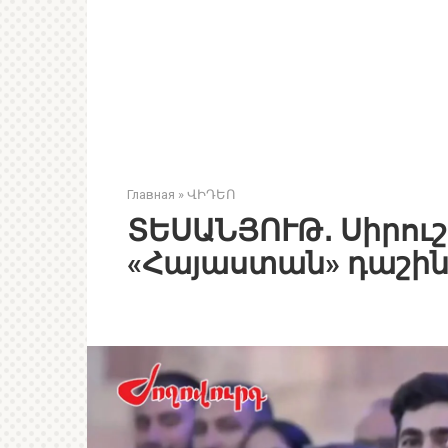
Главная
»
ՎԻԴԵՈ
ՏԵՍԱՆՅՈՒԹ․ Սիրուշո
«Հայաստան» դաշի