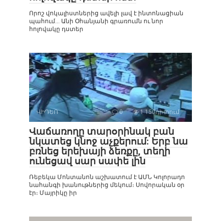
Որոշ վոկալիստներից ավելի լավ է ինտոնացիան
պահում… Անի Օհանյանի գրառումն ու նոր
հոլովակը դստեր
ՎԻԴԵՈ
0
1 150դիտում
Վաճառողը տարօրինակ բան
նկատեց կնոջ աչքերում: Երբ նա
բռնեց երեխայի ձեռքը, տեղի
ունեցավ սար սափե լին
Ռեբեկա Մոնտանոն աշխատում է ԱՄՆ Կոլորադո
նահանգի խանութներից մեկում։ Սովորական օր
էր։ Մայրիկը իր