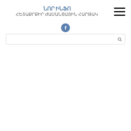
Перейти
ՆՈՐ ԻՆՖՈ
к
ՀԵՏԱՔՐՔԻՐ ԺԱՄԱՆՑԱՅԻՆ ՀԱՐԹԱԿ
контенту
Поиск: