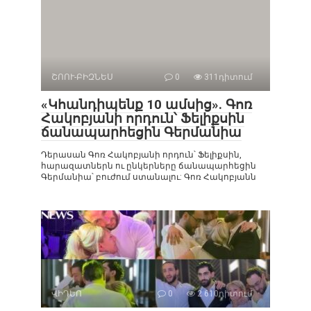
ՇՈՈՒ-ԲԻԶՆԵՍ
0
311դիտում
«Կհանդիպենք 10 ամսից». Գոռ
Հակոբյանի որդուն՝ Ֆելիքսին
ճանապարհեցին Գերմանիա
Դերասան Գոռ Հակոբյանի որդուն՝ Ֆելիքսին,
հարազատներն ու ընկերները ճանապարհեցին
Գերմանիա՝ բուժում ստանալու: Գոռ Հակոբյանն
ՎԻԴԵՈ
0
2 610դիտում