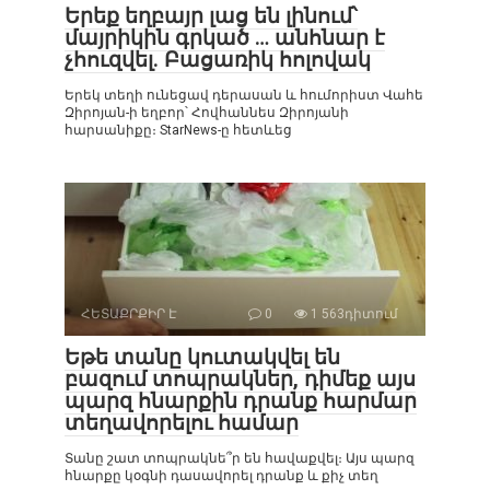
Երեք եղբայր լաց են լինում՝
մայրիկին գրկած … անհնար է
չհուզվել. Բացառիկ հոլովակ
Երեկ տեղի ունեցավ դերասան և հումորիստ Վահե
Զիրոյան-ի եղբոր՝ Հովհաննես Զիրոյանի
հարսանիքը։ StarNews-ը հետևեց
ՀԵՏԱՔՐՔԻՐ Է
0
1 563դիտում
Եթե տանը կուտակվել են
բազում տոպրակներ, դիմեք այս
պարզ հնարքին դրանք հարմար
տեղավորելու համար
Տանը շատ տոպրակնե՞ր են հավաքվել։ Այս պարզ
հնարքը կօգնի դասավորել դրանք և քիչ տեղ