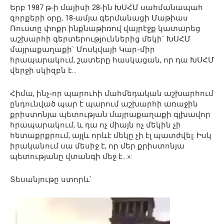
Երբ 1987 թ֊ի մայիսի 28֊ին ԽՍՀՄ սահմանապահ
զորքերի օրը, 18֊ամյա գերմանացի Մաթիաս
Ռուստը փոքր ինքնաթիռով վայրէջք կատարեց
աշխարհի գերտերություններից մեկի` ԽՍՀՄ
մայրաքաղաքի` Մոսկվայի Կար-միր
հրապարակում, շատերը հասկացան, որ դա ԽՍՀՄ
վերջի սկիզբն է…
Հիմա, ինչ֊որ պարուհի մահմեդական աշխարհում
ընդունված պար է պարում աշխարհի առաջին
քրիստոնյա պետության մայրաքաղաքի գլխավոր
հրապարակում, և դա ոչ միայն ոչ մեկին չի
հետաքրքրում, այլև որևէ մեկը չի էլ պատժվել: Իսկ
իրականում սա մեսիջ է, որ մեր քրիստոնյա
պետությանը վտանգի մեջ է…»:
Տեսանյութը ստորև՝
Видеоплеер