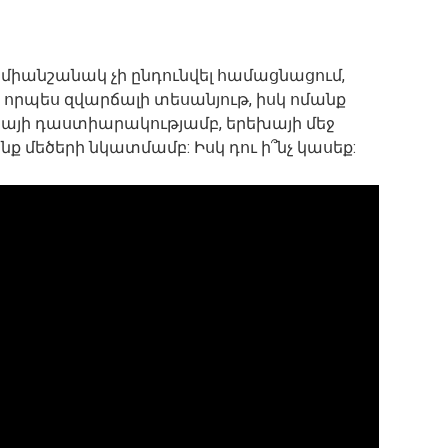
 միանշանակ չի ընդունվել համացնացում,
 որպես զվարճալի տեսանյութ, իսկ ոմանք
խայի դաստիարակությամբ, երեխայի մեջ
ք մեծերի նկատմամբ: Իսկ դու ի՞նչ կասեք: