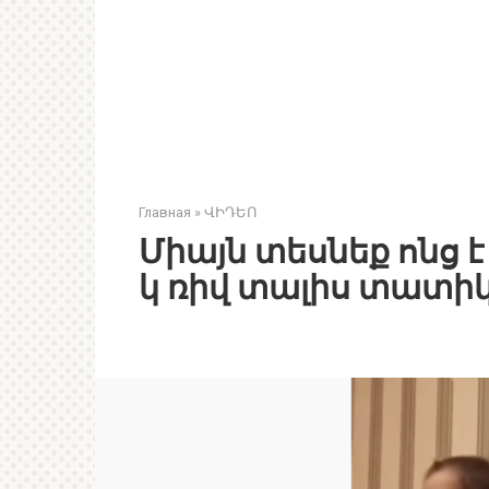
Главная
»
ՎԻԴԵՈ
Միայն տեսնեք ոնց 
կ ռիվ տալիս տատիկ