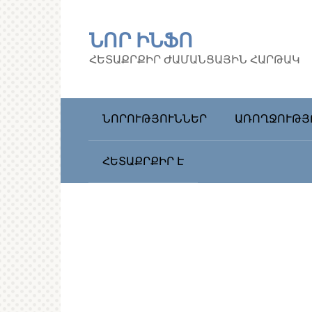
Перейти
к
ՆՈՐ ԻՆՖՈ
контенту
ՀԵՏԱՔՐՔԻՐ ԺԱՄԱՆՑԱՅԻՆ ՀԱՐԹԱԿ
ՆՈՐՈՒԹՅՈՒՆՆԵՐ
ԱՌՈՂՋՈՒԹՅ
ՀԵՏԱՔՐՔԻՐ Է