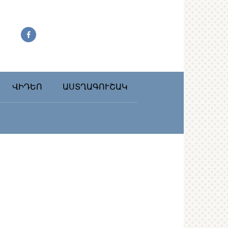
ՎԻԴԵՈ
ԱՍՏՂԱԳՈՒՇԱԿ