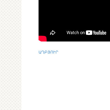
ԱՂԲՅՈՒՐ