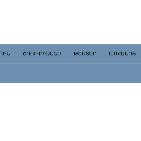
ՈԻՆ
ՇՈՈՒ-ԲԻԶՆԵՍ
ԹԵՍՏԵՐ
ԽՈՀԱՆՈՑ