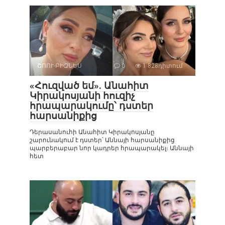
ՇՈՈՒ-ԲԻԶՆԵՍ
0
1 828դիտում
«Հուզված եմ». Անահիտ
Կիրակոսյանի հուզիչ
հրապարակումը՝ դստեր
հարսանիքից
Դերասանուհի Անահիտ Կիրակոսյանը
շարունակում է դստեր՝ Աննայի հարսանիքից
պարբերաբար նոր կադրեր հրապարակել։ Աննայի
հետ