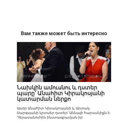
Вам также может быть интересно
ՇՈՈՒ-ԲԻԶՆԵՍ
0
1 971դիտում
Նախկին ամուսնու և դստեր
պարը՝ Անահիտ Կիրակոսյանի
կատարման ներքո
Այսօր Անահիտ Կիրակոսյանի և Արտակ
Սարգսյանի կրտսեր դստեր՝ Աննայի հարսանիքն է։
Դերասանուհին ինստագրամյան իր