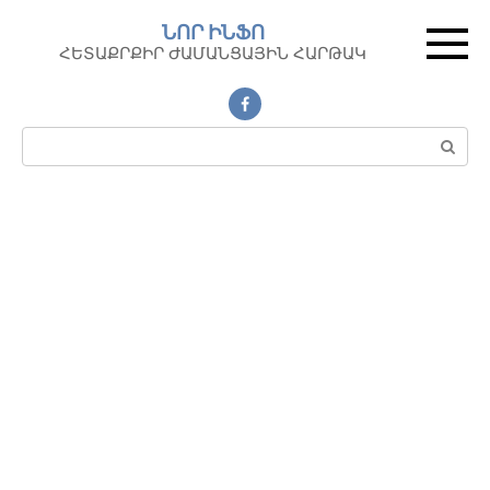
Перейти
ՆՈՐ ԻՆՖՈ
к
ՀԵՏԱՔՐՔԻՐ ԺԱՄԱՆՑԱՅԻՆ ՀԱՐԹԱԿ
контенту
Поиск: