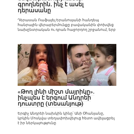
գրողներին․ ինչ է ասել
դերասանը
Դերասան Ռաֆայել Երանոսյանի հանդեպ
հանրային վերաբերմունքը բավականին փոխվեց
նախընտրական ու դրան հաջորդող շրջանում, երբ
ՇՈՈՒ-ԲԻԶՆԵՍ
0
1 307դիտում
«Թող լինի միշտ մայրիկը».
ինչպես է երգում Անդրեի
դուստրը (տեսանյութ)
Երգիչ Անդրեի նախկին կինը՝ Անի Օհանյանը,
կրկին Մոսկվա տեղափոխվելուց հետո ավելացրել
է իր ներկայությունը