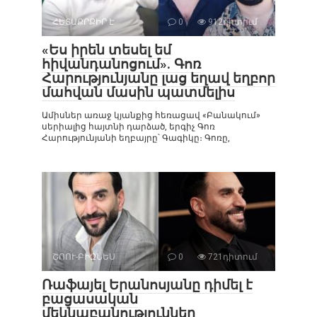
ՀԵՏԱՔՐՔԻՐ Է
0
912դիտում
«Ես իրեն տեսել եմ
հիվանդանոցում». Գոռ
Հարությունյանը լաց եղավ եղբոր
մահվան մասին պատմելիս
Ամիսներ առաջ կյանքից հեռացավ «Բանակում»
սերիալից հայտնի դարձած, երգիչ Գոռ
Հարությունյանի եղբայրը՝ Գագիկը։ Գոռը,
ՇՈՈՒ-ԲԻԶՆԵՍ
0
721դիտում
Ռաֆայել Երանոսյանը դիմել է
բացասական
մեկնաբանություններ