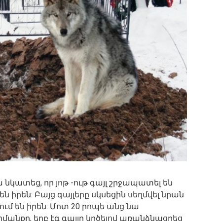
 նկատեց, որ յոթ -ութ գայլ շրջապատել են
են իրեն: Բայց գայլերը սկսեցին սեղմվել նրան
ւմ են իրեն: Մոտ 20 րոպե անց նա
մանքը, երբ էգ գայլը կրծելով առանձնացրեց