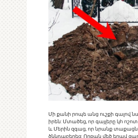
Մի քանի րոպե անց ուշքի գալով նա
իրեն: Մտածեց, որ գայլերը կհ ոշոտ
և Մերին զգաց, որ նրանք տաքացնո
ծննդաբերեց: Որքան մեծ եղավ զար