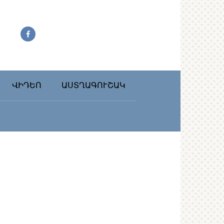
ՎԻԴԵՈ
ԱՍՏՂԱԳՈՒՇԱԿ