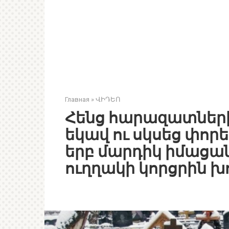
Главная
»
ՎԻԴԵՈ
Հենց հարազատների
եկավ ու սկսեց փորե
երբ մարդիկ իմացան
ուղղակի կորցրին խո