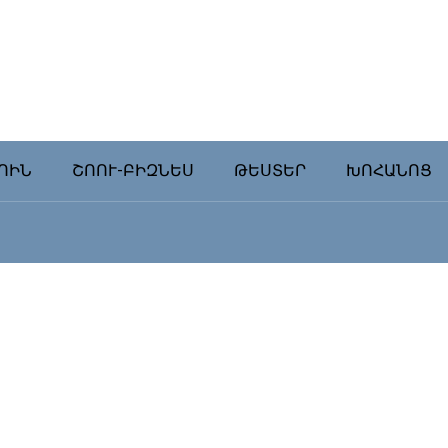
ՈԻՆ
ՇՈՈՒ-ԲԻԶՆԵՍ
ԹԵՍՏԵՐ
ԽՈՀԱՆՈՑ