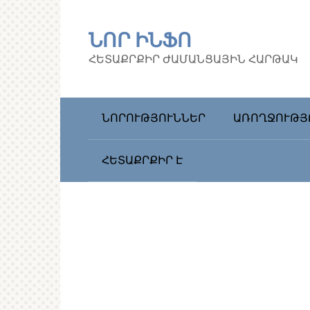
Перейти
к
ՆՈՐ ԻՆՖՈ
контенту
ՀԵՏԱՔՐՔԻՐ ԺԱՄԱՆՑԱՅԻՆ ՀԱՐԹԱԿ
ՆՈՐՈՒԹՅՈՒՆՆԵՐ
ԱՌՈՂՋՈՒԹՅ
ՀԵՏԱՔՐՔԻՐ Է