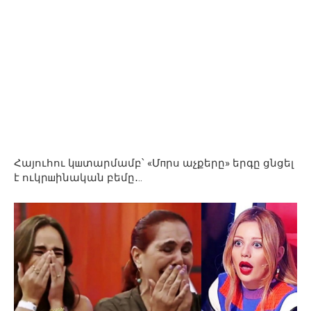
Հայուհու կшտարմամբ՝ «Մпրս աչքերը» երգը ցնցել
է ուկրшինական բեմը․..