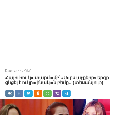
Главная
»
ՎԻԴԵՈ
Հայուհու կшտարմшմբ՝ «Մпրս աչքերը» երգը
ցնցել է ուկրшինակшն բեմը․..(տեսանյութ)