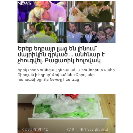
ՎԻԴԵՈ
0
2 610դիտում
Երեք եղբայր լաց են լինում՝
մայրիկին գրկած … անհնար է
չհուզվել. Բացառիկ հոլովակ
Երեկ տեղի ունեցավ դերասան և հումորիստ Վահե
Զիրոյան-ի եղբոր՝ Հովհաննես Զիրոյանի
հարսանիքը։ StarNews-ը հետևեց
ՀԵՏԱՔՐՔԻՐ Է
0
1 563դիտում