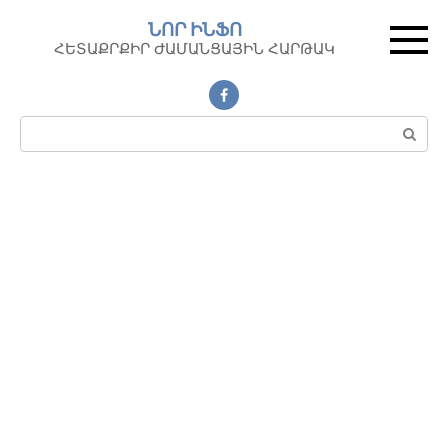
Перейти
ՆՈՐ ԻՆՖՈ
к
ՀԵՏԱՔՐՔԻՐ ԺԱՄԱՆՑԱՅԻՆ ՀԱՐԹԱԿ
контенту
Поиск: