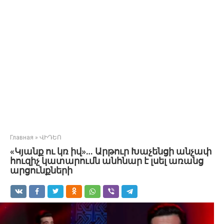
Главная
»
ՎԻԴԵՈ
«Կյանք ու կռ իվ»… Արթուր Խաչենցի անչափ
հուզիչ կատարումն անհնար է լսել առանց
արցունքների