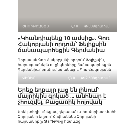
ՇՈՈՒ-ԲԻԶՆԵՍ
0
309դիտում
«Կհանդիպենք 10 ամսից». Գոռ
Հակոբյանի որդուն՝ Ֆելիքսին
ճանապարհեցին Գերմանիա
Դերասան Գոռ Հակոբյանի որդուն՝ Ֆելիքսին,
հարազատներն ու ընկերները ճանապարհեցին
Գերմանիա՝ բուժում ստանալու: Գոռ Հակոբյանն
ՎԻԴԵՈ
0
2 608դիտում
Երեք եղբայր լաց են լինում՝
մայրիկին գրկած … անհնար է
չհուզվել. Բացառիկ հոլովակ
Երեկ տեղի ունեցավ դերասան և հումորիստ Վահե
Զիրոյան-ի եղբոր՝ Հովհաննես Զիրոյանի
հարսանիքը։ StarNews-ը հետևեց