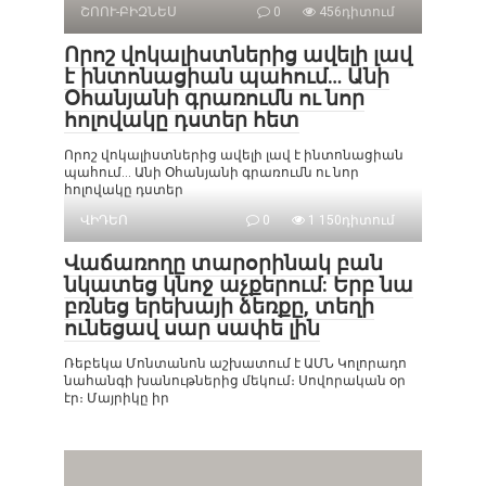
ՇՈՈՒ-ԲԻԶՆԵՍ
0
456դիտում
Որոշ վոկալիստներից ավելի լավ
է ինտոնացիան պահում… Անի
Օհանյանի գրառումն ու նոր
հոլովակը դստեր հետ
Որոշ վոկալիստներից ավելի լավ է ինտոնացիան
պահում… Անի Օհանյանի գրառումն ու նոր
հոլովակը դստեր
ՎԻԴԵՈ
0
1 150դիտում
Վաճառողը տարօրինակ բան
նկատեց կնոջ աչքերում: Երբ նա
բռնեց երեխայի ձեռքը, տեղի
ունեցավ սար սափե լին
Ռեբեկա Մոնտանոն աշխատում է ԱՄՆ Կոլորադո
նահանգի խանութներից մեկում։ Սովորական օր
էր։ Մայրիկը իր