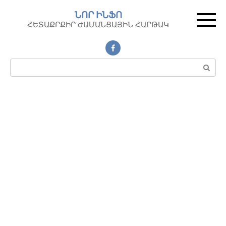
Перейти
ՆՈՐ ԻՆՖՈ
к
ՀԵՏԱՔՐՔԻՐ ԺԱՄԱՆՑԱՅԻՆ ՀԱՐԹԱԿ
контенту
Поиск: