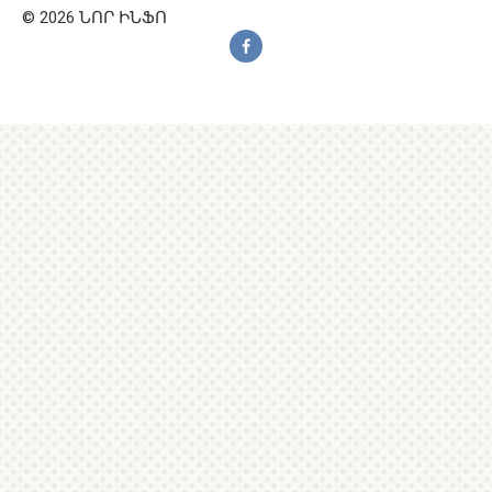
© 2026 ՆՈՐ ԻՆՖՈ