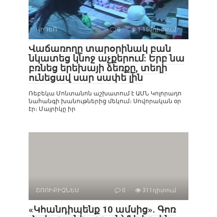
ՎԻԴԵՈ
0
1 150դիտում
Վաճառողը տարօրինակ բան
նկատեց կնոջ աչքերում: Երբ նա
բռնեց երեխայի ձեռքը, տեղի
ունեցավ սար սափե լին
Ռեբեկա Մոնտանոն աշխատում է ԱՄՆ Կոլորադո
նահանգի խանութներից մեկում։ Սովորական օր
էր։ Մայրիկը իր
ՇՈՈՒ-ԲԻԶՆԵՍ
0
311դիտում
«Կհանդիպենք 10 ամսից». Գոռ