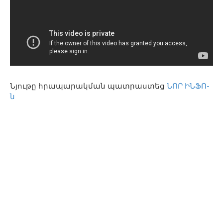
Նյութը հրապարակման պատրաստեց
ՆՈՐ ԻՆՖՈ-
ն