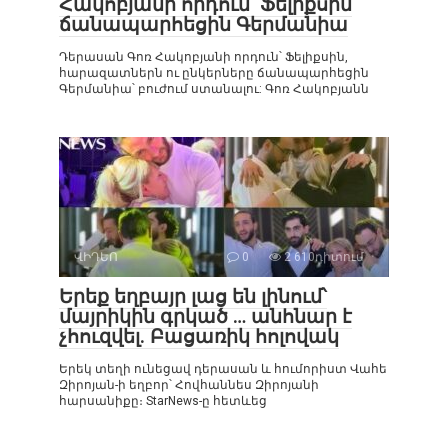
Հակոբյանի որդուն՝ Ֆելիքսին
ճանապարհեցին Գերմանիա
Դերասան Գոռ Հակոբյանի որդուն՝ Ֆելիքսին,
հարազատներն ու ընկերները ճանապարհեցին
Գերմանիա՝ բուժում ստանալու: Գոռ Հակոբյանն
ՎԻԴԵՈ
0
2 610դիտում
Երեք եղբայր լաց են լինում՝
մայրիկին գրկած … անհնար է
չհուզվել. Բացառիկ հոլովակ
Երեկ տեղի ունեցավ դերասան և հումորիստ Վահե
Զիրոյան-ի եղբոր՝ Հովհաննես Զիրոյանի
հարսանիքը։ StarNews-ը հետևեց