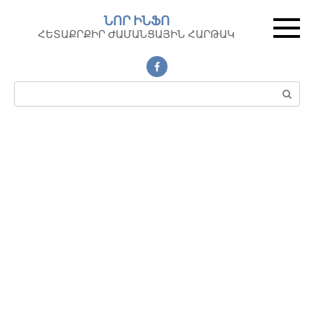
Перейти
ՆՈՐ ԻՆՖՈ
к
ՀԵՏԱՔՐՔԻՐ ԺԱՄԱՆՑԱՅԻՆ ՀԱՐԹԱԿ
контенту
Поиск: