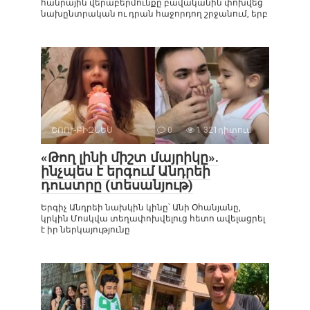
հանրային վերաբերմունքը բավականին փոխվեց
նախընտրական ու դրան հաջորդող շրջանում, երբ
ՇՈՈՒ-ԲԻԶՆԵՍ
0
1 321դիտում
«Թող լինի միշտ մայրիկը».
ինչպես է երգում Անդրեի
դուստրը (տեսանյութ)
Երգիչ Անդրեի նախկին կինը՝ Անի Օհանյանը,
կրկին Մոսկվա տեղափոխվելուց հետո ավելացրել
է իր ներկայությունը