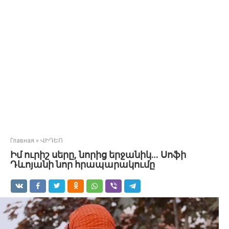
Главная
»
ՎԻԴԵՈ
Իմ ուրիշ սերը, նորից երջանիկ… Սոֆի
Դևոյանի նոր հրապարակումը