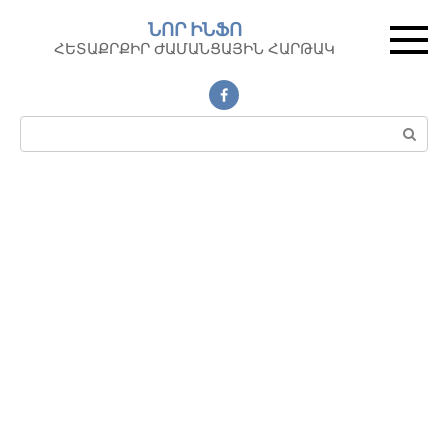
Перейти
ՆՈՐ ԻՆՖՈ
к
ՀԵՏԱՔՐՔԻՐ ԺԱՄԱՆՑԱՅԻՆ ՀԱՐԹԱԿ
контенту
Поиск: