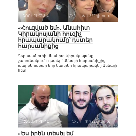
ՇՈՈՒ-ԲԻԶՆԵՍ
0
1 862դիտում
«Հուզված եմ». Անահիտ
Կիրակոսյանի հուզիչ
հրապարակումը՝ դստեր
հարսանիքից
Դերասանուհի Անահիտ Կիրակոսյանը
շարունակում է դստեր՝ Աննայի հարսանիքից
պարբերաբար նոր կադրեր հրապարակել։ Աննայի
հետ
ՀԵՏԱՔՐՔԻՐ Է
0
922դիտում
«Ես իրեն տեսել եմ