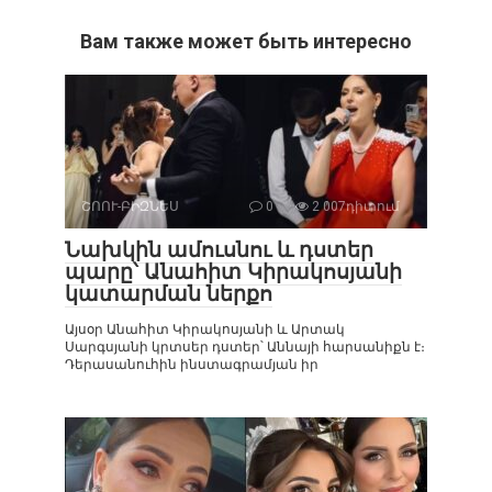
Вам также может быть интересно
ՇՈՈՒ-ԲԻԶՆԵՍ
0
2 007դիտում
Նախկին ամուսնու և դստեր
պարը՝ Անահիտ Կիրակոսյանի
կատարման ներքո
Այսօր Անահիտ Կիրակոսյանի և Արտակ
Սարգսյանի կրտսեր դստեր՝ Աննայի հարսանիքն է։
Դերասանուհին ինստագրամյան իր