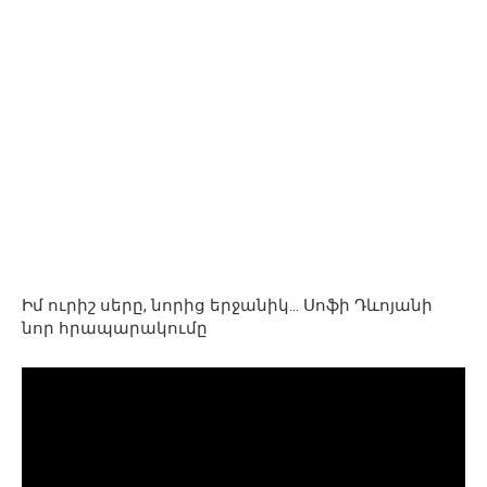
Իմ ուրիշ սերը, նորից երջանիկ… Սոֆի Դևոյանի
նոր հրապարակումը