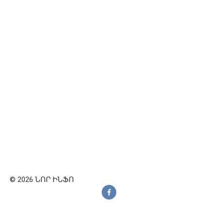
© 2026 ՆՈՐ ԻՆՖՈ