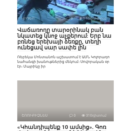
ՎԻԴԵՈ
0
1 150դիտում
Վաճառողը տարօրինակ բան
նկատեց կնոջ աչքերում: Երբ նա
բռնեց երեխայի ձեռքը, տեղի
ունեցավ սար սափե լին
Ռեբեկա Մոնտանոն աշխատում է ԱՄՆ Կոլորադո
նահանգի խանութներից մեկում։ Սովորական օր
էր։ Մայրիկը իր
ՇՈՈՒ-ԲԻԶՆԵՍ
0
310դիտում
«Կհանդիպենք 10 ամսից». Գոռ