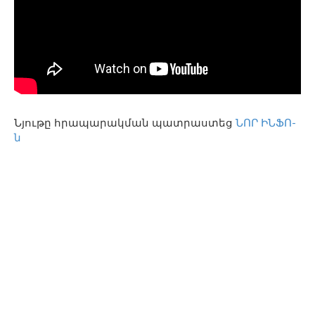
Նյութը հրապարակման պատրաստեց
ՆՈՐ ԻՆՖՈ-
ն