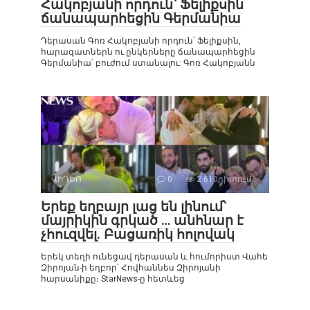
Հակոբյանի որդուն՝ Ֆելիքսին
ճանապարհեցին Գերմանիա
Դերասան Գոռ Հակոբյանի որդուն՝ Ֆելիքսին,
հարազատներն ու ընկերները ճանապարհեցին
Գերմանիա՝ բուժում ստանալու: Գոռ Հակոբյանն
ՎԻԴԵՈ
0
2 610դիտում
Երեք եղբայր լաց են լինում՝
մայրիկին գրկած … անհնար է
չհուզվել. Բացառիկ հոլովակ
Երեկ տեղի ունեցավ դերասան և հումորիստ Վահե
Զիրոյան-ի եղբոր՝ Հովհաննես Զիրոյանի
հարսանիքը։ StarNews-ը հետևեց