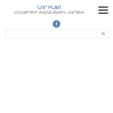
Перейти
ՆՈՐ ԻՆՖՈ
к
ՀԵՏԱՔՐՔԻՐ ԺԱՄԱՆՑԱՅԻՆ ՀԱՐԹԱԿ
контенту
Поиск: