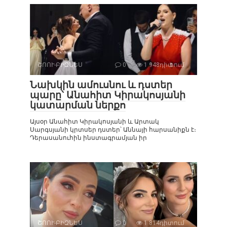
ՇՈՈՒ-ԲԻԶՆԵՍ
0
1 948դիտում
Նախկին ամուսնու և դստեր
պարը՝ Անահիտ Կիրակոսյանի
կատարման ներքո
Այսօր Անահիտ Կիրակոսյանի և Արտակ
Սարգսյանի կրտսեր դստեր՝ Աննայի հարսանիքն է։
Դերասանուհին ինստագրամյան իր
ՇՈՈՒ-ԲԻԶՆԵՍ
0
1 814դիտում