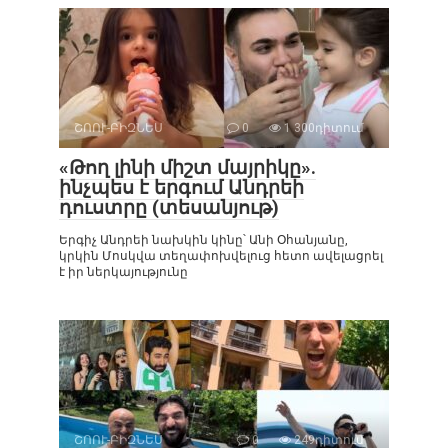
ՇՈՈՒ-ԲԻԶՆԵՍ
0
1 300դիտում
«Թող լինի միշտ մայրիկը».
ինչպես է երգում Անդրեի
դուստրը (տեսանյութ)
Երգիչ Անդրեի նախկին կինը՝ Անի Օհանյանը,
կրկին Մոսկվա տեղափոխվելուց հետո ավելացրել
է իր ներկայությունը
ՇՈՈՒ-ԲԻԶՆԵՍ
0
249դիտում