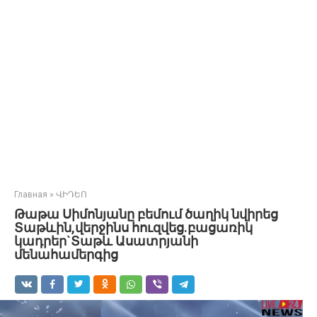
Главная
»
ՎԻԴԵՈ
Թաթա Սիմոնյանը բեմում ծաղիկ նվիրեց
Տաթևին,վերջինս հուզվեց.բացառիկ
կադրեր`Տաթև Ասատրյանի
մենահամերգից