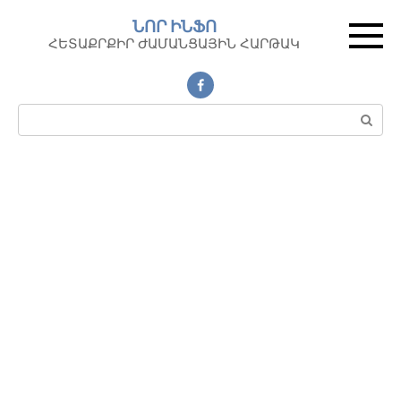
Перейти
ՆՈՐ ԻՆՖՈ
к
ՀԵՏԱՔՐՔԻՐ ԺԱՄԱՆՑԱՅԻՆ ՀԱՐԹԱԿ
контенту
Поиск: