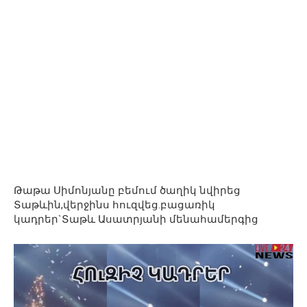
Թաթա Սիմոնյանը բեմում ծաղիկ նվիրեց
Տաթևին,վերջինս հուզվեց.բացառիկ
կադրեր`Տաթև Ասատրյանի մենահամերգից