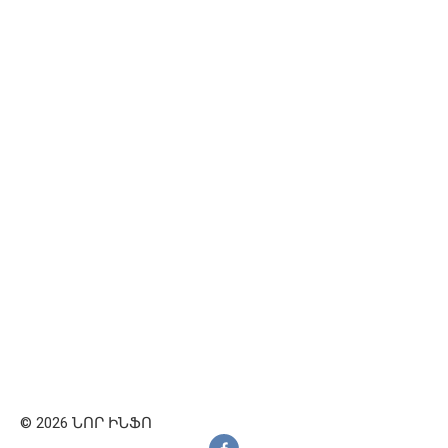
© 2026 ՆՈՐ ԻՆՖՈ