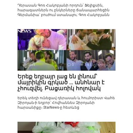
Դերասան Գոռ Հակոբյանի որդուն՝ Ֆելիքսին,
հարազատներն ու ընկերները ճանապարհեցին
Գերմանիա՝ բուժում ստանալու: Գոռ Հակոբյանն
ՎԻԴԵՈ
0
2 613դիտում
Երեք եղբայր լաց են լինում՝
մայրիկին գրկած … անհնար է
չհուզվել. Բացառիկ հոլովակ
Երեկ տեղի ունեցավ դերասան և հումորիստ Վահե
Զիրոյան-ի եղբոր՝ Հովհաննես Զիրոյանի
հարսանիքը։ StarNews-ը հետևեց