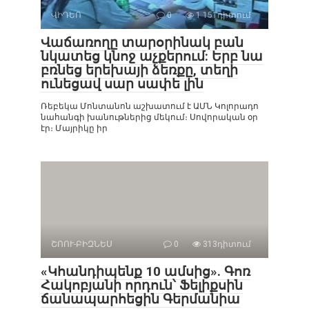
ՎԻԴԵՈ
0
1 151դիտում
Վաճառողը տարօրինակ բան
նկատեց կնոջ աչքերում: Երբ նա
բռնեց երեխայի ձեռքը, տեղի
ունեցավ սար սափե լին
Ռեբեկա Մոնտանոն աշխատում է ԱՄՆ Կոլորադո
նահանգի խանութներից մեկում։ Սովորական օր
էր։ Մայրիկը իր
ՇՈՈՒ-ԲԻԶՆԵՍ
0
313դիտում
«Կհանդիպենք 10 ամսից». Գոռ
Հակոբյանի որդուն՝ Ֆելիքսին
ճանապարհեցին Գերմանիա