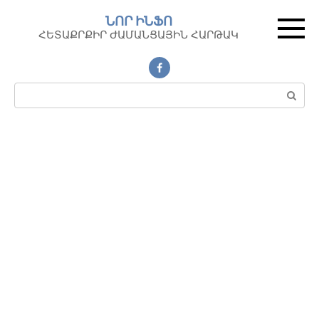
Перейти
ՆՈՐ ԻՆՖՈ
к
ՀԵՏԱՔՐՔԻՐ ԺԱՄԱՆՑԱՅԻՆ ՀԱՐԹԱԿ
контенту
Поиск: