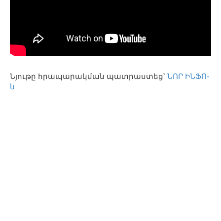
Նյութը հրապարակման պատրաստեց՝
ՆՈՐ ԻՆՖՈ-
ն