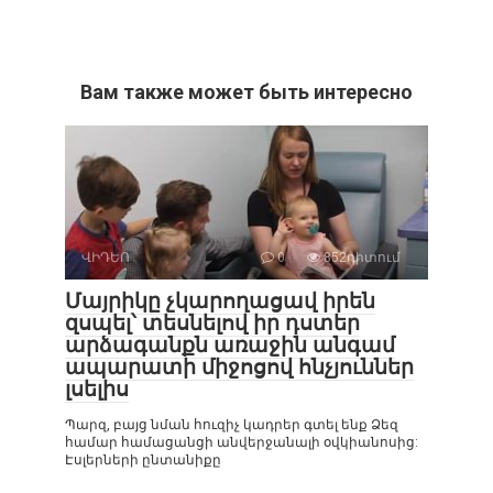
Вам также может быть интересно
ՎԻԴԵՈ
0
852դիտում
Մայրիկը չկարողացավ իրեն
զսպել՝ տեսնելով իր դստեր
արձագանքն առաջին անգամ
ապարատի միջոցով հնչյուններ
լսելիս
Պարզ, բայց նման հուզիչ կադրեր գտել ենք Ձեզ
համար համացանցի անվերջանալի օվկիանոսից:
Էսլերների ընտանիքը