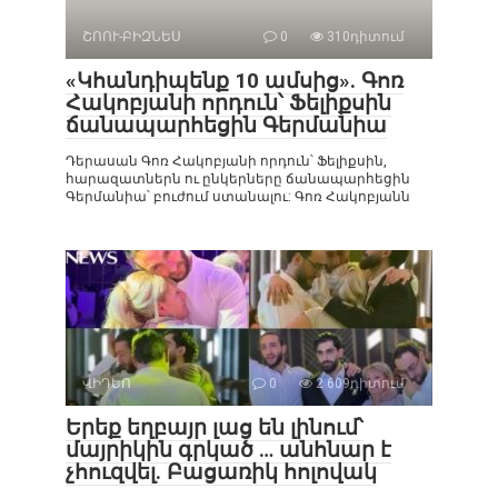
ՇՈՈՒ-ԲԻԶՆԵՍ
0
310դիտում
«Կհանդիպենք 10 ամսից». Գոռ
Հակոբյանի որդուն՝ Ֆելիքսին
ճանապարհեցին Գերմանիա
Դերասան Գոռ Հակոբյանի որդուն՝ Ֆելիքսին,
հարազատներն ու ընկերները ճանապարհեցին
Գերմանիա՝ բուժում ստանալու: Գոռ Հակոբյանն
ՎԻԴԵՈ
0
2 609դիտում
Երեք եղբայր լաց են լինում՝
մայրիկին գրկած … անհնար է
չհուզվել. Բացառիկ հոլովակ