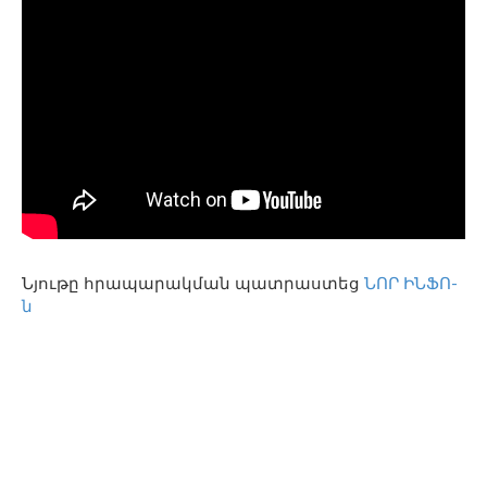
Նյութը հրապարակման պատրաստեց
ՆՈՐ ԻՆՖՈ-
ն