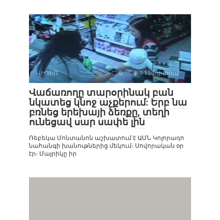
ՎԻԴԵՈ
0
1 150դիտում
Վաճառողը տարօրինակ բան
նկատեց կնոջ աչքերում: Երբ նա
բռնեց երեխայի ձեռքը, տեղի
ունեցավ սար սափե լին
Ռեբեկա Մոնտանոն աշխատում է ԱՄՆ Կոլորադո
նահանգի խանութներից մեկում։ Սովորական օր
էր։ Մայրիկը իր