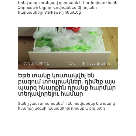
Երեկ տեղի ունեցավ դերասան և հումորիստ Վահե
Զիրոյան-ի եղբոր՝ Հովհաննես Զիրոյանի
հարսանիքը։ StarNews-ը հետևեց
ՀԵՏԱՔՐՔԻՐ Է
0
1 563դիտում
Եթե տանը կուտակվել են
բազում տոպրակներ, դիմեք այս
պարզ հնարքին դրանք հարմար
տեղավորելու համար
Տանը շատ տոպրակնե՞ր են հավաքվել։ Այս պարզ
հնարքը կօգնի դասավորել դրանք և քիչ տեղ