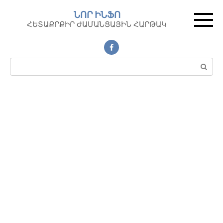
Перейти
ՆՈՐ ԻՆՖՈ
к
ՀԵՏԱՔՐՔԻՐ ԺԱՄԱՆՑԱՅԻՆ ՀԱՐԹԱԿ
контенту
Поиск: