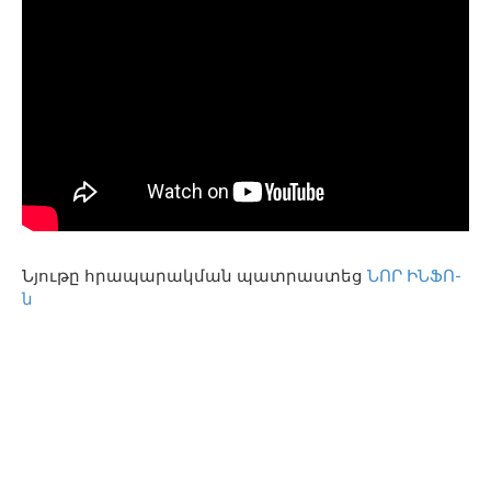
Նյութը հրապարակման պատրաստեց
ՆՈՐ ԻՆՖՈ-
ն