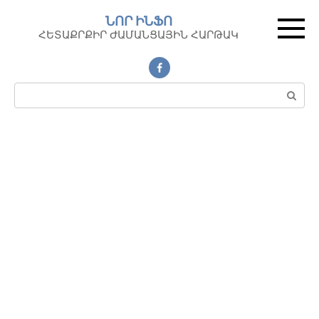
Перейти
ՆՈՐ ԻՆՖՈ
к
ՀԵՏԱՔՐՔԻՐ ԺԱՄԱՆՑԱՅԻՆ ՀԱՐԹԱԿ
контенту
Поиск: