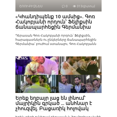
ՇՈՈՒ-ԲԻԶՆԵՍ
0
313դիտում
«Կհանդիպենք 10 ամսից». Գոռ
Հակոբյանի որդուն՝ Ֆելիքսին
ճանապարհեցին Գերմանիա
Դերասան Գոռ Հակոբյանի որդուն՝ Ֆելիքսին,
հարազատներն ու ընկերները ճանապարհեցին
Գերմանիա՝ բուժում ստանալու: Գոռ Հակոբյանն
ՎԻԴԵՈ
0
2 613դիտում
Երեք եղբայր լաց են լինում՝
մայրիկին գրկած … անհնար է
չհուզվել. Բացառիկ հոլովակ