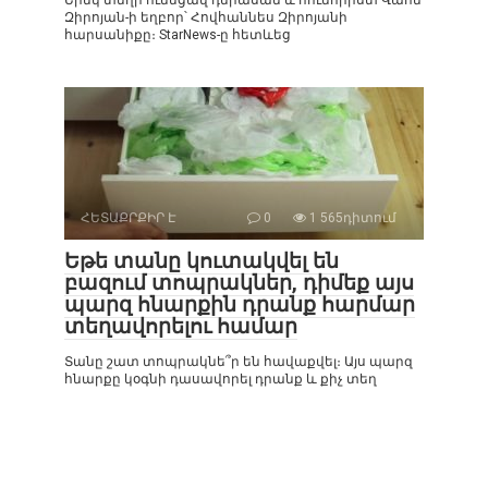
Երեկ տեղի ունեցավ դերասան և հումորիստ Վահե
Զիրոյան-ի եղբոր՝ Հովհաննես Զիրոյանի
հարսանիքը։ StarNews-ը հետևեց
ՀԵՏԱՔՐՔԻՐ Է
0
1 565դիտում
Եթե տանը կուտակվել են
բազում տոպրակներ, դիմեք այս
պարզ հնարքին դրանք հարմար
տեղավորելու համար
Տանը շատ տոպրակնե՞ր են հավաքվել։ Այս պարզ
հնարքը կօգնի դասավորել դրանք և քիչ տեղ