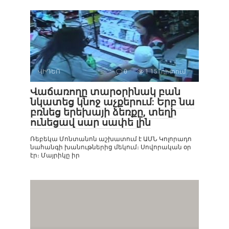
ՎԻԴԵՈ
0
1 151դիտում
Վաճառողը տարօրինակ բան
նկատեց կնոջ աչքերում: Երբ նա
բռնեց երեխայի ձեռքը, տեղի
ունեցավ սար սափե լին
Ռեբեկա Մոնտանոն աշխատում է ԱՄՆ Կոլորադո
նահանգի խանութներից մեկում։ Սովորական օր
էր։ Մայրիկը իր