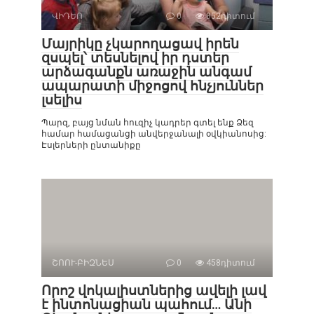
ՎԻԴԵՈ
0
852դիտում
Մայրիկը չկարողացավ իրեն
զսպել՝ տեսնելով իր դստեր
արձագանքն առաջին անգամ
ապարատի միջոցով հնչյուններ
լսելիս
Պարզ, բայց նման հուզիչ կադրեր գտել ենք Ձեզ
համար համացանցի անվերջանալի օվկիանոսից:
Էսլերների ընտանիքը
ՇՈՈՒ-ԲԻԶՆԵՍ
0
458դիտում
Որոշ վոկալիստներից ավելի լավ
է ինտոնացիան պահում… Անի