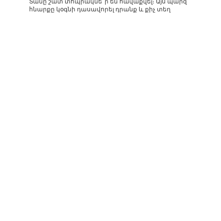
Տանը շատ տոպրակնե՞ր են հավաքվել։ Այս պարզ
հնարքը կօգնի դասավորել դրանք և քիչ տեղ