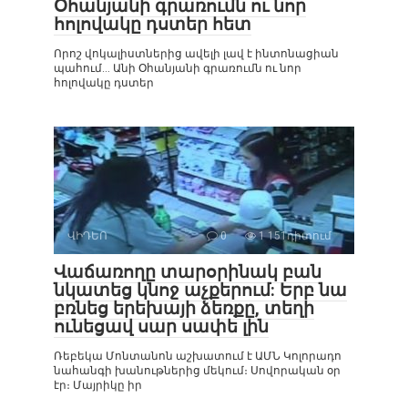
Օհանյանի գրառումն ու նոր
հոլովակը դստեր հետ
Որոշ վոկալիստներից ավելի լավ է ինտոնացիան
պահում… Անի Օհանյանի գրառումն ու նոր
հոլովակը դստեր
ՎԻԴԵՈ
0
1 151դիտում
Վաճառողը տարօրինակ բան
նկատեց կնոջ աչքերում: Երբ նա
բռնեց երեխայի ձեռքը, տեղի
ունեցավ սար սափե լին
Ռեբեկա Մոնտանոն աշխատում է ԱՄՆ Կոլորադո
նահանգի խանութներից մեկում։ Սովորական օր
էր։ Մայրիկը իր