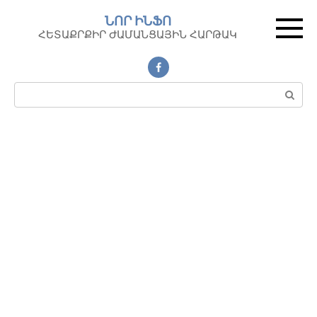
Перейти
ՆՈՐ ԻՆՖՈ
к
ՀԵՏԱՔՐՔԻՐ ԺԱՄԱՆՑԱՅԻՆ ՀԱՐԹԱԿ
контенту
Поиск: