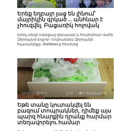
ՎԻԴԵՈ
0
2 613դիտում
Երեք եղբայր լաց են լինում՝
մայրիկին գրկած … անհնար է
չհուզվել. Բացառիկ հոլովակ
Երեկ տեղի ունեցավ դերասան և հումորիստ Վահե
Զիրոյան-ի եղբոր՝ Հովհաննես Զիրոյանի
հարսանիքը։ StarNews-ը հետևեց
ՀԵՏԱՔՐՔԻՐ Է
0
1 564դիտում
Եթե տանը կուտակվել են
բազում տոպրակներ, դիմեք այս
պարզ հնարքին դրանք հարմար
տեղավորելու համար