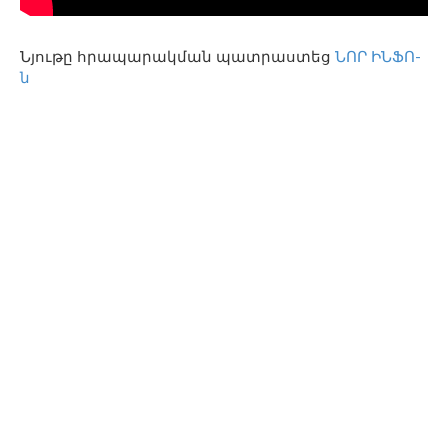
Նյութը հրապարակման պատրաստեց
ՆՈՐ ԻՆՖՈ-
ն