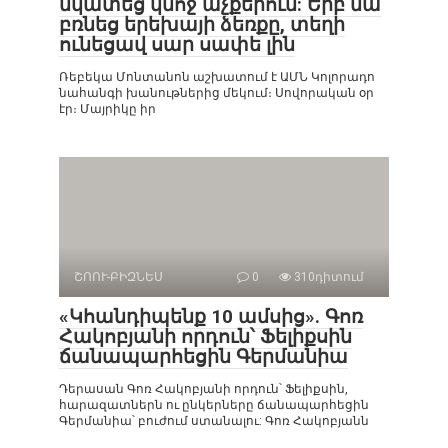
նկատեց կնոջ աչքերում: Երբ նա
բռնեց երեխայի ձեռքը, տեղի
ունեցավ սար սափե լին
Ռեբեկա Մոնտանոն աշխատում է ԱՄՆ Կոլորադո
նահանգի խանութներից մեկում։ Սովորական օր
էր։ Մայրիկը իր
ՇՈՈՒ-ԲԻԶՆԵՍ
0
310դիտում
«Կհանդիպենք 10 ամսից». Գոռ
Հակոբյանի որդուն՝ Ֆելիքսին
ճանապարհեցին Գերմանիա
Դերասան Գոռ Հակոբյանի որդուն՝ Ֆելիքսին,
հարազատներն ու ընկերները ճանապարհեցին
Գերմանիա՝ բուժում ստանալու: Գոռ Հակոբյանն