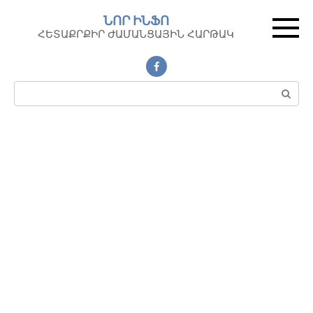
Перейти
ՆՈՐ ԻՆՖՈ
к
ՀԵՏԱՔՐՔԻՐ ԺԱՄԱՆՑԱՅԻՆ ՀԱՐԹԱԿ
контенту
Поиск: