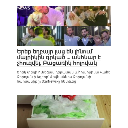
ՎԻԴԵՈ
0
2 610դիտում
Երեք եղբայր լաց են լինում՝
մայրիկին գրկած … անհնար է
չհուզվել. Բացառիկ հոլովակ
Երեկ տեղի ունեցավ դերասան և հումորիստ Վահե
Զիրոյան-ի եղբոր՝ Հովհաննես Զիրոյանի
հարսանիքը։ StarNews-ը հետևեց