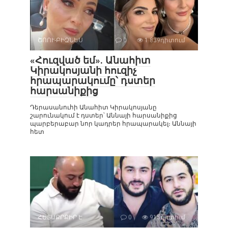
ՇՈՈՒ-ԲԻԶՆԵՍ
0
1 839դիտում
«Հուզված եմ». Անահիտ
Կիրակոսյանի հուզիչ
հրապարակումը՝ դստեր
հարսանիքից
Դերասանուհի Անահիտ Կիրակոսյանը
շարունակում է դստեր՝ Աննայի հարսանիքից
պարբերաբար նոր կադրեր հրապարակել։ Աննայի
հետ
ՀԵՏԱՔՐՔԻՐ Է
0
915դիտում