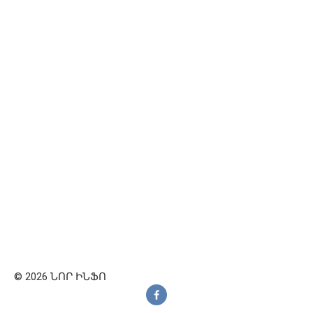
© 2026 ՆՈՐ ԻՆՖՈ