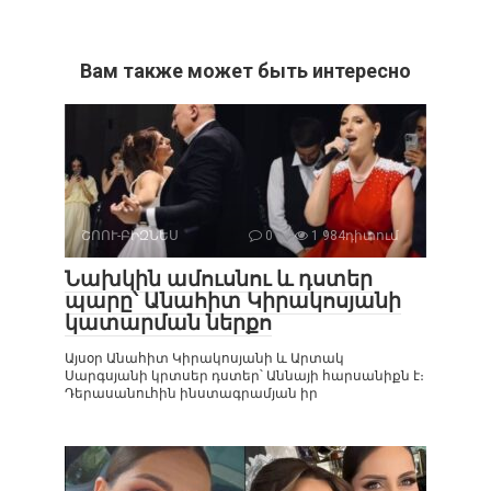
Вам также может быть интересно
ՇՈՈՒ-ԲԻԶՆԵՍ
0
1 984դիտում
Նախկին ամուսնու և դստեր
պարը՝ Անահիտ Կիրակոսյանի
կատարման ներքո
Այսօր Անահիտ Կիրակոսյանի և Արտակ
Սարգսյանի կրտսեր դստեր՝ Աննայի հարսանիքն է։
Դերասանուհին ինստագրամյան իր