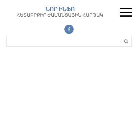
Перейти
ՆՈՐ ԻՆՖՈ
к
ՀԵՏԱՔՐՔԻՐ ԺԱՄԱՆՑԱՅԻՆ ՀԱՐԹԱԿ
контенту
Поиск: