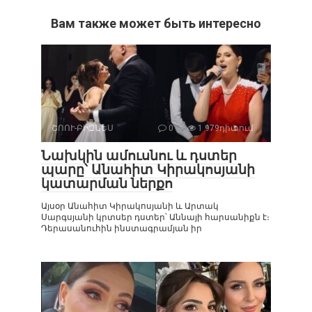
Вам также может быть интересно
ՇՈՈՒ-ԲԻԶՆԵՍ
0
1 979դիտում
Նախկին ամուսնու և դստեր
պարը՝ Անահիտ Կիրակոսյանի
կատարման ներքո
Այսօր Անահիտ Կիրակոսյանի և Արտակ
Սարգսյանի կրտսեր դստեր՝ Աննայի հարսանիքն է։
Դերասանուհին ինստագրամյան իր