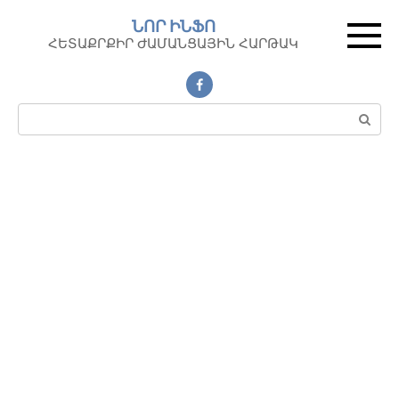
Перейти
ՆՈՐ ԻՆՖՈ
к
ՀԵՏԱՔՐՔԻՐ ԺԱՄԱՆՑԱՅԻՆ ՀԱՐԹԱԿ
контенту
Поиск: