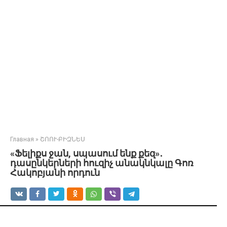
Главная
»
ՇՈՈՒ-ԲԻԶՆԵՍ
«Ֆելիքս ջան, սպասում ենք քեզ»․
դասընկերների հուզիչ անակնկալը Գոռ
Հակոբյանի որդուն