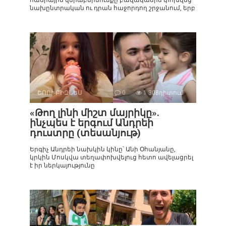
հանրային վերաբերմունքը բավականին փոխվեց
նախընտրական ու դրան հաջորդող շրջանում, երբ
ՇՈՈՒ-ԲԻԶՆԵՍ
0
1 308դիտում
«Թող լինի միշտ մայրիկը».
ինչպես է երգում Անդրեի
դուստրը (տեսանյութ)
Երգիչ Անդրեի նախկին կինը՝ Անի Օհանյանը,
կրկին Մոսկվա տեղափոխվելուց հետո ավելացրել
է իր ներկայությունը