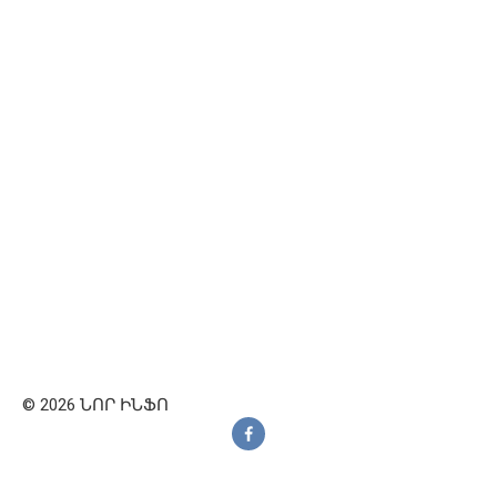
© 2026 ՆՈՐ ԻՆՖՈ