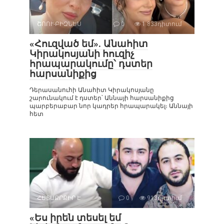
ՇՈՈՒ-ԲԻԶՆԵՍ
0
1 833դիտում
«Հուզված եմ». Անահիտ
Կիրակոսյանի հուզիչ
հրապարակումը՝ դստեր
հարսանիքից
Դերասանուհի Անահիտ Կիրակոսյանը
շարունակում է դստեր՝ Աննայի հարսանիքից
պարբերաբար նոր կադրեր հրապարակել։ Աննայի
հետ
ՀԵՏԱՔՐՔԻՐ Է
0
913դիտում
«Ես իրեն տեսել եմ