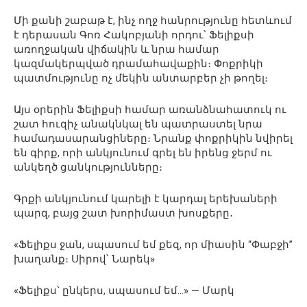
Մի քանի շաբաթ է, ինչ ողջ հանրությունը հետևում
է դերասան Գոռ Հակոբյանի որդու՝ Ֆելիքսի
առողջական վիճակին և նրա համար
կազմակերպված դրամահավաքին։ Փոքրիկի
պատմությունը ոչ մեկին անտարբեր չի թողել։
Այս օրերին Ֆելիքսի համար առանձնահատուկ ու
շատ հուզիչ անակնկալ են պատրաստել նրա
համադասարանցիները։ Նրանք փոքրիկին նվիրել
են գիրք, որի անկյունում գրել են իրենց ջերմ ու
անկեղծ ցանկությունները։
Գրքի անկյունում կարելի է կարդալ երեխաների
պարզ, բայց շատ խորիմաստ խոսքերը․
«Ֆելիքս ջան, սպասում եմ քեզ, որ միասին “Փաբջի”
խաղանք։ Սիրով՝ Նարեկ»
«Ֆելիքս՝ ընկերս, սպասում եմ…» — Մարկ