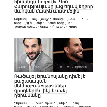
հիվանդանոցում». Գոռ
Հարությունյանը լաց եղավ եղբոր
մահվան մասին պատմելիս
Ամիսներ առաջ կյանքից հեռացավ «Բանակում»
սերիալից հայտնի դարձած, երգիչ Գոռ
Հարությունյանի եղբայրը՝ Գագիկը։ Գոռը,
ՇՈՈՒ-ԲԻԶՆԵՍ
0
722դիտում
Ռաֆայել Երանոսյանը դիմել է
բացասական
մեկնաբանություններ
գրողներին․ ինչ է ասել
դերասանը
Դերասան Ռաֆայել Երանոսյանի հանդեպ