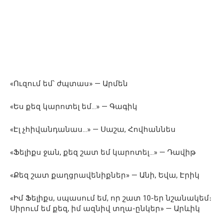
«Ուզում եմ՝ ժպտաս» — Արմեն
«Ես քեզ կարոտել եմ…» — Գագիկ
«Էլ չհիվանդանաս…» — Սաշա, Հովհաննես
«Ֆելիքս ջան, քեզ շատ եմ կարոտել…» — Դավիթ
«Քեզ շատ քաղցրավենիքներ» — Անի, Եվա, Էրիկ
«Իմ Ֆելիքս, սպասում եմ, որ շատ 10-եր նշանակեմ։
Սիրում եմ քեզ, իմ ազնիվ տղա-ընկեր» — Արևիկ