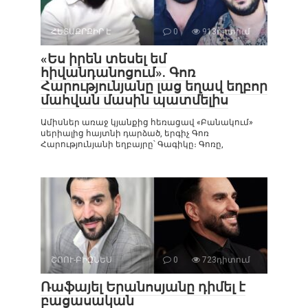
ՀԵՏԱՔՐՔԻՐ Է
0
913դիտում
«Ես իրեն տեսել եմ
հիվանդանոցում». Գոռ
Հարությունյանը լաց եղավ եղբոր
մահվան մասին պատմելիս
Ամիսներ առաջ կյանքից հեռացավ «Բանակում»
սերիալից հայտնի դարձած, երգիչ Գոռ
Հարությունյանի եղբայրը՝ Գագիկը։ Գոռը,
ՇՈՈՒ-ԲԻԶՆԵՍ
0
723դիտում
Ռաֆայել Երանոսյանը դիմել է
բացասական