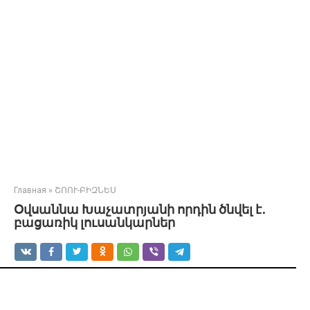
Главная
»
ՇՈՈՒ-ԲԻԶՆԵՍ
Օվսաննա Խաչատրյանի որդին ծնվել է․
բացառիկ լուսանկարներ