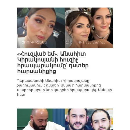
ՇՈՈՒ-ԲԻԶՆԵՍ
0
1 835դիտում
«Հուզված եմ». Անահիտ
Կիրակոսյանի հուզիչ
հրապարակումը՝ դստեր
հարսանիքից
Դերասանուհի Անահիտ Կիրակոսյանը
շարունակում է դստեր՝ Աննայի հարսանիքից
պարբերաբար նոր կադրեր հրապարակել։ Աննայի
հետ