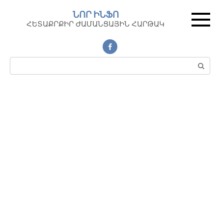
Перейти
ՆՈՐ ԻՆՖՈ
к
ՀԵՏԱՔՐՔԻՐ ԺԱՄԱՆՑԱՅԻՆ ՀԱՐԹԱԿ
контенту
Поиск: