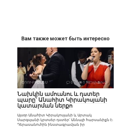
Вам также может быть интересно
ՇՈՈՒ-ԲԻԶՆԵՍ
0
1 981դիտում
Նախկին ամուսնու և դստեր
պարը՝ Անահիտ Կիրակոսյանի
կատարման ներքո
Այսօր Անահիտ Կիրակոսյանի և Արտակ
Սարգսյանի կրտսեր դստեր՝ Աննայի հարսանիքն է։
Դերասանուհին ինստագրամյան իր