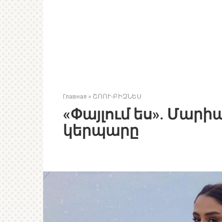
Главная
»
ՇՈՈՒ-ԲԻԶՆԵՍ
«Փայլում ես». Մարի
կերպարը