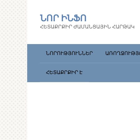
Перейти
к
ՆՈՐ ԻՆՖՈ
контенту
ՀԵՏԱՔՐՔԻՐ ԺԱՄԱՆՑԱՅԻՆ ՀԱՐԹԱԿ
ՆՈՐՈՒԹՅՈՒՆՆԵՐ
ԱՌՈՂՋՈՒԹՅ
ՀԵՏԱՔՐՔԻՐ Է