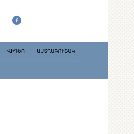
ՎԻԴԵՈ
ԱՍՏՂԱԳՈՒՇԱԿ