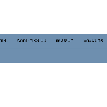
ՈԻՆ
ՇՈՈՒ-ԲԻԶՆԵՍ
ԹԵՍՏԵՐ
ԽՈՀԱՆՈՑ