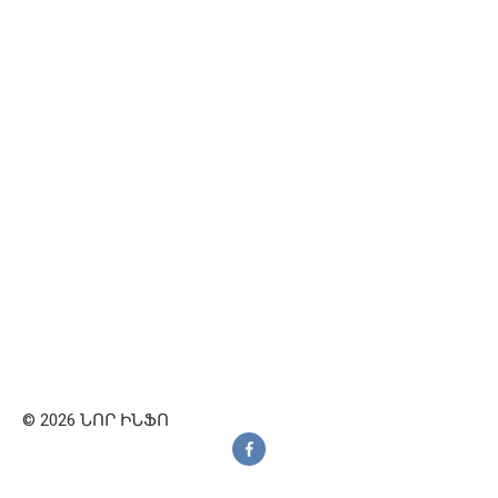
© 2026 ՆՈՐ ԻՆՖՈ