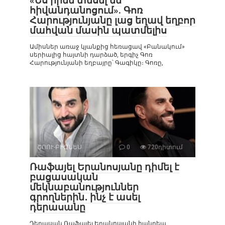
«Ես իրեն տեսել եմ
հիվանդանոցում». Գոռ
Հարությունյանը լաց եղավ եղբոր
մահվան մասին պատմելիս
Ամիսներ առաջ կյանքից հեռացավ «Բանակում»
սերիալից հայտնի դարձած, երգիչ Գոռ
Հարությունյանի եղբայրը՝ Գագիկը։ Գոռը,
ՇՈՈՒ-ԲԻԶՆԵՍ
0
720դիտում
Ռաֆայել Երանոսյանը դիմել է
բացասական
մեկնաբանություններ
գրողներին․ ինչ է ասել
դերասանը
Դերասան Ռաֆայել Երանոսյանի հանդեպ