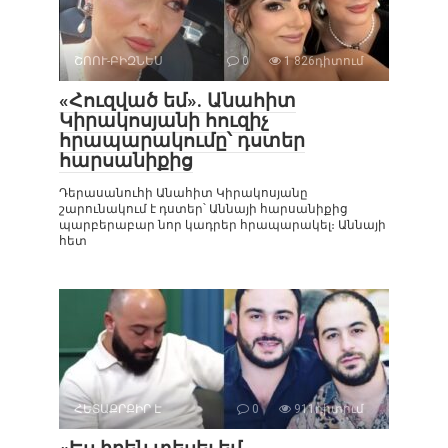
ՇՈՈՒ-ԲԻԶՆԵՍ
0
1 826դիտում
«Հուզված եմ». Անահիտ
Կիրակոսյանի հուզիչ
հրապարակումը՝ դստեր
հարսանիքից
Դերասանուհի Անահիտ Կիրակոսյանը
շարունակում է դստեր՝ Աննայի հարսանիքից
պարբերաբար նոր կադրեր հրապարակել։ Աննայի
հետ
ՀԵՏԱՔՐՔԻՐ Է
0
911դիտում