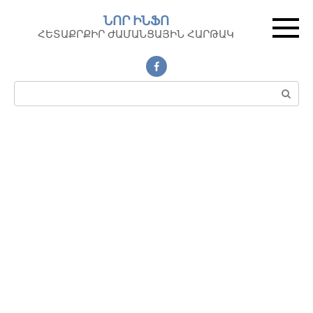
Перейти
ՆՈՐ ԻՆՖՈ
к
ՀԵՏԱՔՐՔԻՐ ԺԱՄԱՆՑԱՅԻՆ ՀԱՐԹԱԿ
контенту
Поиск: