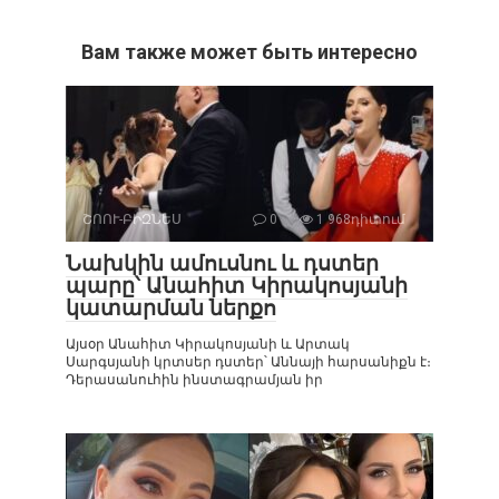
Вам также может быть интересно
ՇՈՈՒ-ԲԻԶՆԵՍ
0
1 968դիտում
Նախկին ամուսնու և դստեր
պարը՝ Անահիտ Կիրակոսյանի
կատարման ներքո
Այսօր Անահիտ Կիրակոսյանի և Արտակ
Սարգսյանի կրտսեր դստեր՝ Աննայի հարսանիքն է։
Դերասանուհին ինստագրամյան իր