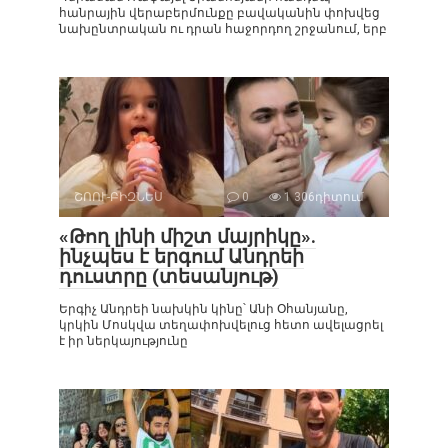
հանրային վերաբերմունքը բավականին փոխվեց
նախընտրական ու դրան հաջորդող շրջանում, երբ
ՇՈՈՒ-ԲԻԶՆԵՍ
0
1 306դիտում
«Թող լինի միշտ մայրիկը».
ինչպես է երգում Անդրեի
դուստրը (տեսանյութ)
Երգիչ Անդրեի նախկին կինը՝ Անի Օհանյանը,
կրկին Մոսկվա տեղափոխվելուց հետո ավելացրել
է իր ներկայությունը