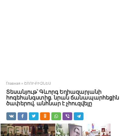
Главная
»
ՇՈՈՒ-ԲԻԶՆԵՍ
Տեսանյութ՝ Գևորգ Եղիազարյանի
հոգեհանգստից. նրան ճանապարհեցին
ծափերով. անհնար է չհուզվելը