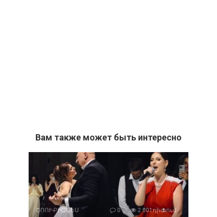
Вам также может быть интересно
ՇՈՈՒ-ԲԻԶՆԵՍ
0
2 001դիտում