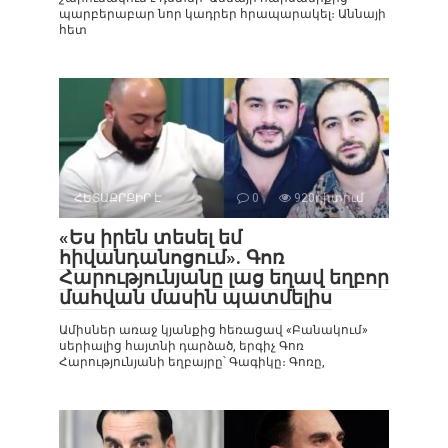
պարբերաբար նոր կադրեր հրապարակել։ Աննայի
հետ
ՀԵՏԱՔՐՔԻՐ Է
0
920դիտում
«Ես իրեն տեսել եմ
հիվանդանոցում». Գոռ
Հարությունյանը լաց եղավ եղբոր
մահվան մասին պատմելիս
Ամիսներ առաջ կյանքից հեռացավ «Բանակում»
սերիալից հայտնի դարձած, երգիչ Գոռ
Հարությունյանի եղբայրը՝ Գագիկը։ Գոռը,