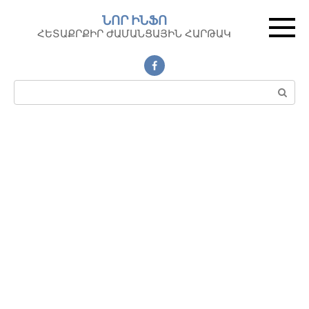
Перейти
ՆՈՐ ԻՆՖՈ
к
ՀԵՏԱՔՐՔԻՐ ԺԱՄԱՆՑԱՅԻՆ ՀԱՐԹԱԿ
контенту
Поиск: