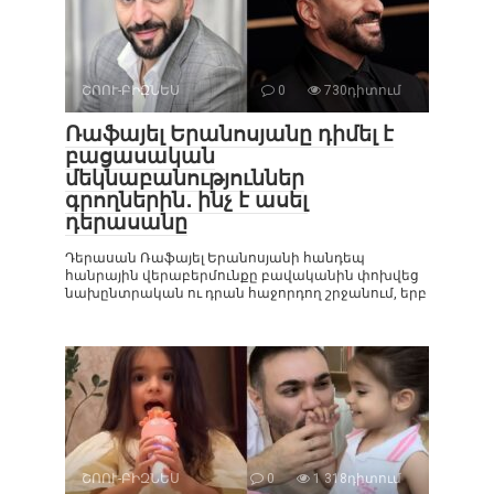
ՇՈՈՒ-ԲԻԶՆԵՍ
0
730դիտում
Ռաֆայել Երանոսյանը դիմել է
բացասական
մեկնաբանություններ
գրողներին․ ինչ է ասել
դերասանը
Դերասան Ռաֆայել Երանոսյանի հանդեպ
հանրային վերաբերմունքը բավականին փոխվեց
նախընտրական ու դրան հաջորդող շրջանում, երբ
ՇՈՈՒ-ԲԻԶՆԵՍ
0
1 318դիտում