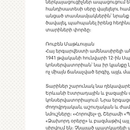
ներկայացուցիչներ ապացուցում են,
հանդիսատեսի սերը վայելելու հ
անցած տասնամյակներին՝ նրանք շ
ծավալել, պահպանել իրենց հեղինա
տարիների փորձը։
Ռուբեն Մաթևոսյան
Հայ երգարվեստի ամենասիրելի անո
1941 թվականի հունվարի 12-ին 
կոնսերվատորիան՝ նա իր կյանքը 
ոչ միայն ճանաչված երգիչ, այլև մ
Տարիներ շարունակ նա ղեկավարել
Երևանի էստրադային և ջազային ա
կոնսերվատորիայում։ Նրա երգաց
ժողովրդական, աշուղական և ժա
նմուշները։ «Հորովել»-ը, Շերամի 
«Ձախորդ օրերը» և բազմաթիվ այլ ս
սիրվում են։ Չնայած պատկառելի 