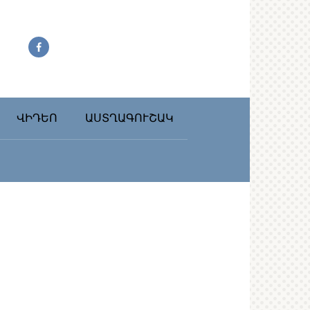
ՎԻԴԵՈ
ԱՍՏՂԱԳՈՒՇԱԿ