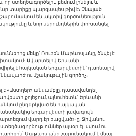
 որ ստեղծագործելու, բեմում լինելու և
ամար տարիքը պարզապես թիվ է։ Չնայած
արունակում են ակտիվ գործունեություն
կությունը և նոր սերունդներին փոխանցել
ւններից մեկը՝ Ռուբեն Մաթևոսյանը, ծնվել է
Սպիտակում։ Ավարտելով Երևանի
նվիրել է հայկական երգարվեստին՝ դառնալով
անկավարժ ու մշակութային գործիչ։
 է «Աստղեր» անսամբլը, դասավանդել
րվեստի քոլեջում, այնուհետև՝ Երևանի
անկում ընդգրկված են հայկական
մանակակից երգարվեստի լավագույն
«Պարտեզում վարդ էր բացված»-ը, Ջիվանու
տեղծագործություններ այսօր էլ լսվում ու
տարիքին՝ Մաթևոսյանը շարունակում է մնալ