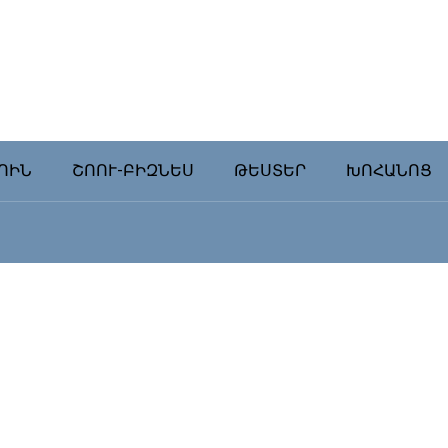
ՈԻՆ
ՇՈՈՒ-ԲԻԶՆԵՍ
ԹԵՍՏԵՐ
ԽՈՀԱՆՈՑ