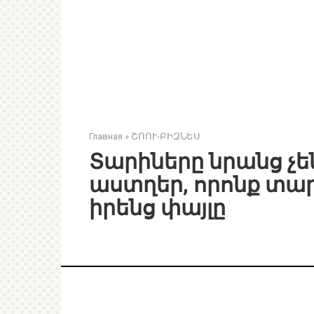
Главная
»
ՇՈՈՒ-ԲԻԶՆԵՍ
Տարիները նրանց չեն
աստղեր, որոնք տար
իրենց փայլը