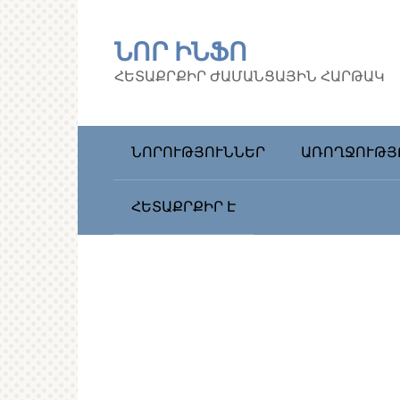
Перейти
к
ՆՈՐ ԻՆՖՈ
контенту
ՀԵՏԱՔՐՔԻՐ ԺԱՄԱՆՑԱՅԻՆ ՀԱՐԹԱԿ
ՆՈՐՈՒԹՅՈՒՆՆԵՐ
ԱՌՈՂՋՈՒԹՅ
ՀԵՏԱՔՐՔԻՐ Է