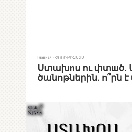
Главная
»
ՇՈՈՒ-ԲԻԶՆԵՍ
Ստախnս ու փտшծ. Մ
ծանոթներին. ո՞րն 