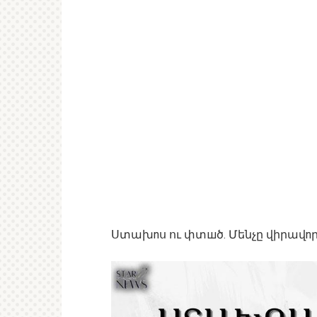
Ստախnս ու փտшծ. Մենչը վիրավnրե