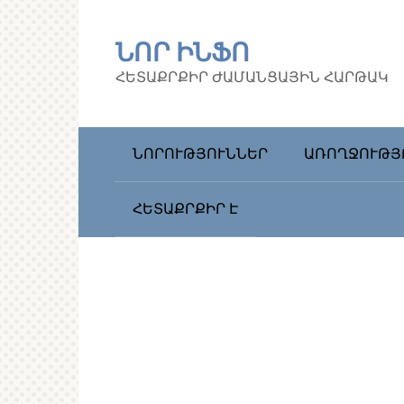
Перейти
к
ՆՈՐ ԻՆՖՈ
контенту
ՀԵՏԱՔՐՔԻՐ ԺԱՄԱՆՑԱՅԻՆ ՀԱՐԹԱԿ
ՆՈՐՈՒԹՅՈՒՆՆԵՐ
ԱՌՈՂՋՈՒԹՅ
ՀԵՏԱՔՐՔԻՐ Է