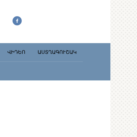
ՎԻԴԵՈ
ԱՍՏՂԱԳՈՒՇԱԿ