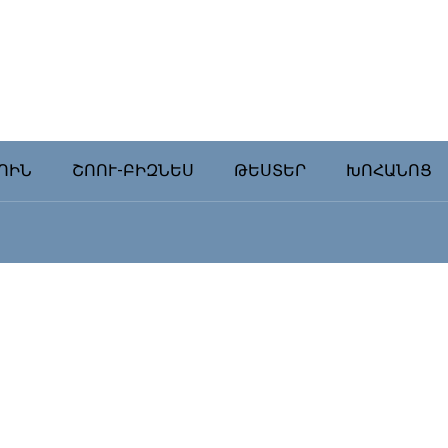
ՈԻՆ
ՇՈՈՒ-ԲԻԶՆԵՍ
ԹԵՍՏԵՐ
ԽՈՀԱՆՈՑ