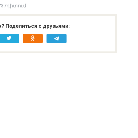
737դիտում
я? Поделиться с друзьями: