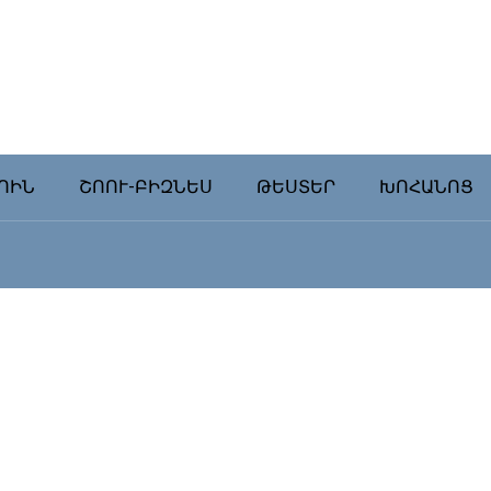
ՈԻՆ
ՇՈՈՒ-ԲԻԶՆԵՍ
ԹԵՍՏԵՐ
ԽՈՀԱՆՈՑ