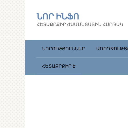
Перейти
к
ՆՈՐ ԻՆՖՈ
контенту
ՀԵՏԱՔՐՔԻՐ ԺԱՄԱՆՑԱՅԻՆ ՀԱՐԹԱԿ
ՆՈՐՈՒԹՅՈՒՆՆԵՐ
ԱՌՈՂՋՈՒԹՅ
ՀԵՏԱՔՐՔԻՐ Է