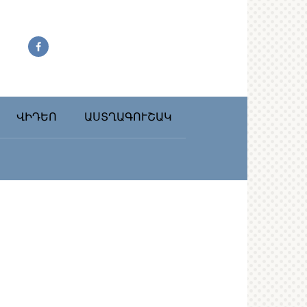
ՎԻԴԵՈ
ԱՍՏՂԱԳՈՒՇԱԿ