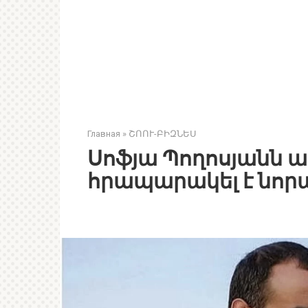
Главная
»
ՇՈՈՒ-ԲԻԶՆԵՍ
Սոֆյա Պողոսյանն 
հրապարակել է նորա