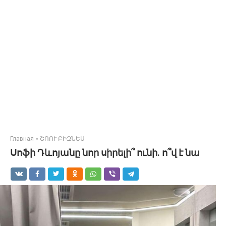
Главная
»
ՇՈՈՒ-ԲԻԶՆԵՍ
Սոֆի Դևոյանը նոր սիրելի՞ ունի. ո՞վ է նա