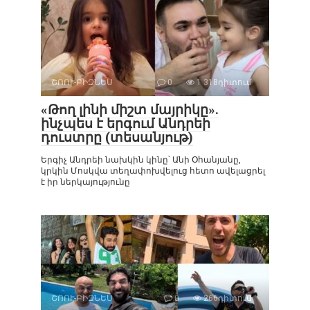
ՇՈՈՒ-ԲԻԶՆԵՍ
0
1 318դիտում
«Թող լինի միշտ մայրիկը».
ինչպես է երգում Անդրեի
դուստրը (տեսանյութ)
Երգիչ Անդրեի նախկին կինը՝ Անի Օհանյանը,
կրկին Մոսկվա տեղափոխվելուց հետո ավելացրել
է իր ներկայությունը
ՇՈՈՒ-ԲԻԶՆԵՍ
0
266դիտում