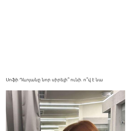
Սոֆի Դևոյանը նոր սիրելի՞ ունի. ո՞վ է նա