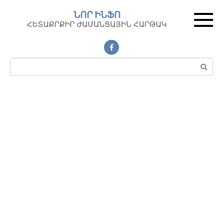
Перейти
ՆՈՐ ԻՆՖՈ
к
ՀԵՏԱՔՐՔԻՐ ԺԱՄԱՆՑԱՅԻՆ ՀԱՐԹԱԿ
контенту
Поиск: