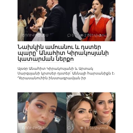
ՇՈՈՒ-ԲԻԶՆԵՍ
0
2 001դիտում
Նախկին ամուսնու և դստեր
պարը՝ Անահիտ Կիրակոսյանի
կատարման ներքո
Այսօր Անահիտ Կիրակոսյանի և Արտակ
Սարգսյանի կրտսեր դստեր՝ Աննայի հարսանիքն է։
Դերասանուհին ինստագրամյան իր
ՇՈՈՒ-ԲԻԶՆԵՍ
0
1 856դիտում