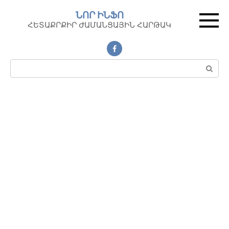
Перейти
ՆՈՐ ԻՆՖՈ
к
ՀԵՏԱՔՐՔԻՐ ԺԱՄԱՆՑԱՅԻՆ ՀԱՐԹԱԿ
контенту
Поиск: