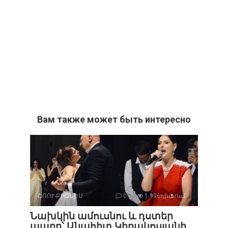
Вам также может быть интересно
ՇՈՈՒ-ԲԻԶՆԵՍ
0
1 996դիտում
Նախկին ամուսնու և դստեր
պարը՝ Անահիտ Կիրակոսյանի