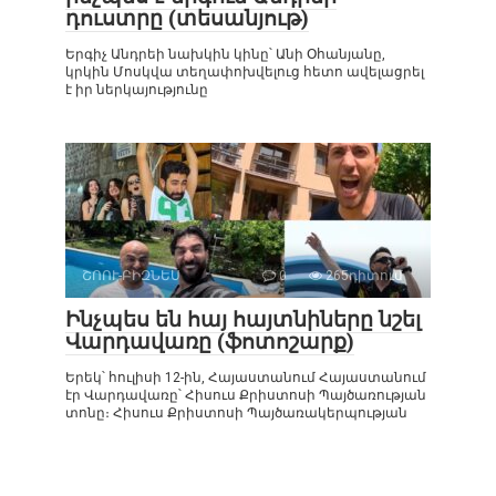
դուստրը (տեսանյութ)
Երգիչ Անդրեի նախկին կինը՝ Անի Օհանյանը,
կրկին Մոսկվա տեղափոխվելուց հետո ավելացրել
է իր ներկայությունը
ՇՈՈՒ-ԲԻԶՆԵՍ
0
265դիտում
Ինչպես են հայ հայտնիները նշել
Վարդավառը (ֆոտոշարք)
Երեկ՝ հուլիսի 12-ին, Հայաստանում Հայաստանում
էր Վարդավառը՝ Հիսուս Քրիստոսի Պայծառության
տոնը։ Հիսուս Քրիստոսի Պայծառակերպության