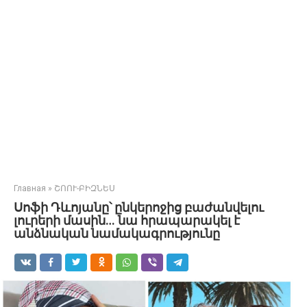
Главная
»
ՇՈՈՒ-ԲԻԶՆԵՍ
Սոֆի Դևոյանը՝ ընկերոջից բաժանվելու
լուրերի մասին… նա հրապարակել է
անձնական նամակագրությունը