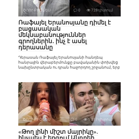
ՇՈՈՒ-ԲԻԶՆԵՍ
0
728դիտում
Ռաֆայել Երանոսյանը դիմել է
բացասական
մեկնաբանություններ
գրողներին․ ինչ է ասել
դերասանը
Դերասան Ռաֆայել Երանոսյանի հանդեպ
հանրային վերաբերմունքը բավականին փոխվեց
նախընտրական ու դրան հաջորդող շրջանում, երբ
ՇՈՈՒ-ԲԻԶՆԵՍ
0
1 317դիտում
«Թող լինի միշտ մայրիկը».
ինչպես է երգում Անդրեի