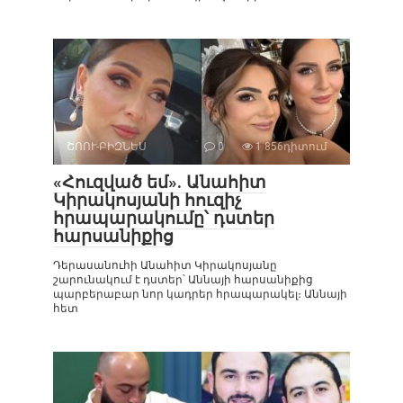
ՇՈՈՒ-ԲԻԶՆԵՍ
0
1 856դիտում
«Հուզված եմ». Անահիտ
Կիրակոսյանի հուզիչ
հրապարակումը՝ դստեր
հարսանիքից
Դերասանուհի Անահիտ Կիրակոսյանը
շարունակում է դստեր՝ Աննայի հարսանիքից
պարբերաբար նոր կադրեր հրապարակել։ Աննայի
հետ