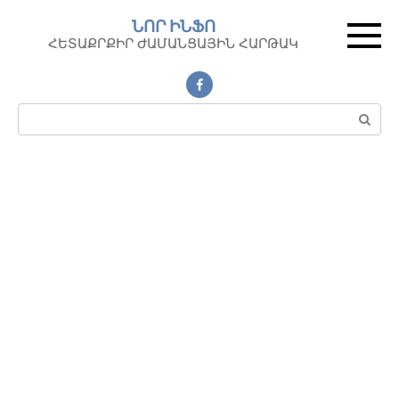
Перейти
ՆՈՐ ԻՆՖՈ
к
ՀԵՏԱՔՐՔԻՐ ԺԱՄԱՆՑԱՅԻՆ ՀԱՐԹԱԿ
контенту
Поиск: