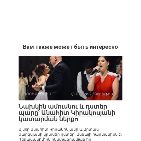
Вам также может быть интересно
ՇՈՈՒ-ԲԻԶՆԵՍ
0
2 000դիտում
Նախկին ամուսնու և դստեր
պարը՝ Անահիտ Կիրակոսյանի
կատարման ներքո
Այսօր Անահիտ Կիրակոսյանի և Արտակ
Սարգսյանի կրտսեր դստեր՝ Աննայի հարսանիքն է։
Դերասանուհին ինստագրամյան իր