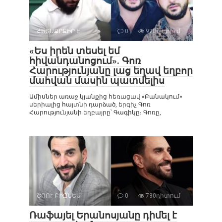
ՀԵՏԱՔՐՔԻՐ Է
0
920դիտում
«Ես իրեն տեսել եմ
հիվանդանոցում». Գոռ
Հարությունյանը լաց եղավ եղբոր
մահվան մասին պատմելիս
Ամիսներ առաջ կյանքից հեռացավ «Բանակում»
սերիալից հայտնի դարձած, երգիչ Գոռ
Հարությունյանի եղբայրը՝ Գագիկը։ Գոռը,
ՇՈՈՒ-ԲԻԶՆԵՍ
0
730դիտում
Ռաֆայել Երանոսյանը դիմել է