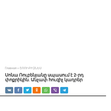
Главная
»
ՇՈՈՒ-ԲԻԶՆԵՍ
Սոնա Ռուբենյանը սպասում է 2-րդ
փոքրիկին. Անչափ հուզիչ կադրեր