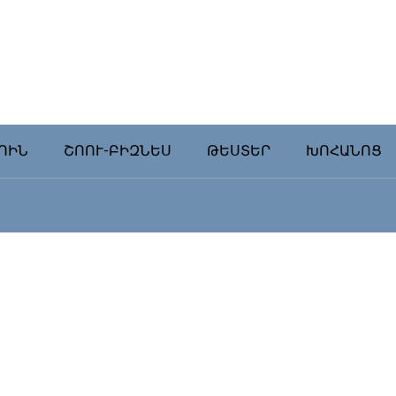
ՈԻՆ
ՇՈՈՒ-ԲԻԶՆԵՍ
ԹԵՍՏԵՐ
ԽՈՀԱՆՈՑ