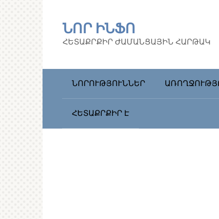
Перейти
к
ՆՈՐ ԻՆՖՈ
контенту
ՀԵՏԱՔՐՔԻՐ ԺԱՄԱՆՑԱՅԻՆ ՀԱՐԹԱԿ
ՆՈՐՈՒԹՅՈՒՆՆԵՐ
ԱՌՈՂՋՈՒԹՅ
ՀԵՏԱՔՐՔԻՐ Է