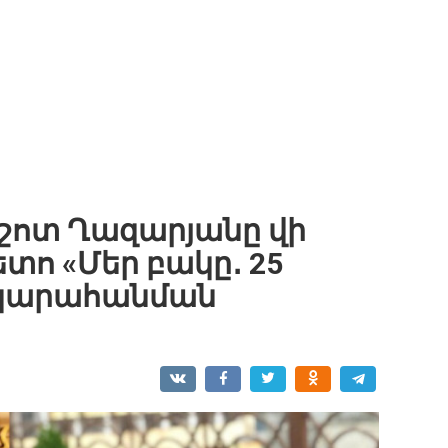
շոտ Ղազարյանը վի
տո «Մեր բակը․ 25
նկարահանման