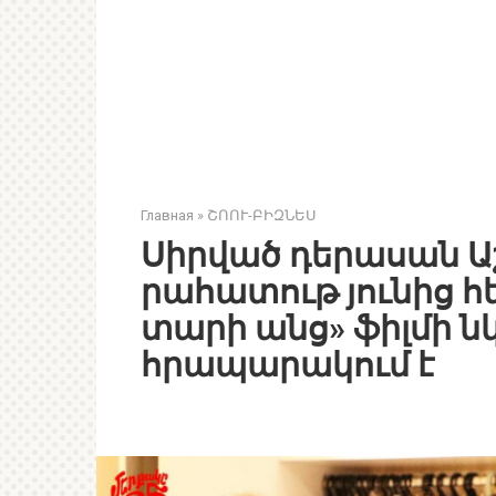
Главная
»
ՇՈՈՒ-ԲԻԶՆԵՍ
Սիրված դերասան Ա
րահատութ յունից հե
տարի անց» ֆիլմի 
հրապարակում է