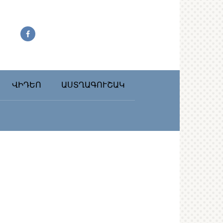
ՎԻԴԵՈ
ԱՍՏՂԱԳՈՒՇԱԿ