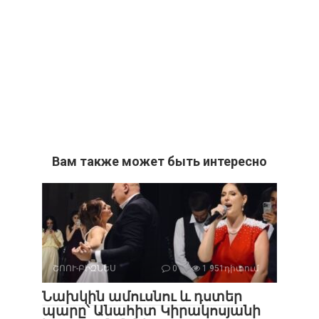
Вам также может быть интересно
ՇՈՈՒ-ԲԻԶՆԵՍ
0
1 951դիտում
Նախկին ամուսնու և դստեր
պարը՝ Անահիտ Կիրակոսյանի