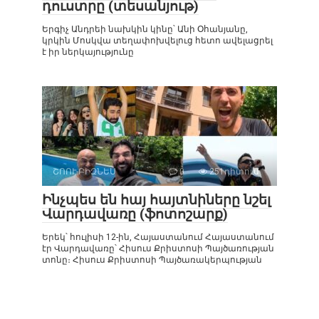
դուստրը (տեսանյութ)
Երգիչ Անդրեի նախկին կինը՝ Անի Օհանյանը,
կրկին Մոսկվա տեղափոխվելուց հետո ավելացրել
է իր ներկայությունը
ՇՈՈՒ-ԲԻԶՆԵՍ
0
251դիտում
Ինչպես են հայ հայտնիները նշել
Վարդավառը (ֆոտոշարք)
Երեկ՝ հուլիսի 12-ին, Հայաստանում Հայաստանում
էր Վարդավառը՝ Հիսուս Քրիստոսի Պայծառության
տոնը։ Հիսուս Քրիստոսի Պայծառակերպության