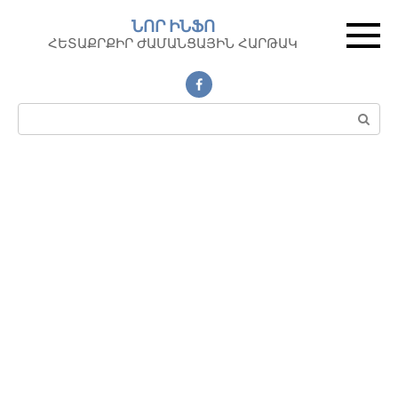
Перейти
ՆՈՐ ԻՆՖՈ
к
ՀԵՏԱՔՐՔԻՐ ԺԱՄԱՆՑԱՅԻՆ ՀԱՐԹԱԿ
контенту
Поиск: