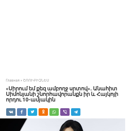
Главная
»
ՇՈՈՒ-ԲԻԶՆԵՍ
«Սիրում եմ քեզ ամբողջ սրտով»․ Անահիտ
Սիմոնյանի շնորհավորանքն իր և Հայկոյի
որդու 10-ամյակին