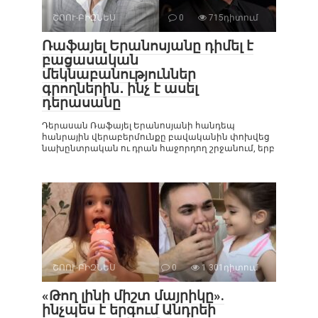
ՇՈՈՒ-ԲԻԶՆԵՍ
0
715դիտում
Ռաֆայել Երանոսյանը դիմել է
բացասական
մեկնաբանություններ
գրողներին․ ինչ է ասել
դերասանը
Դերասան Ռաֆայել Երանոսյանի հանդեպ
հանրային վերաբերմունքը բավականին փոխվեց
նախընտրական ու դրան հաջորդող շրջանում, երբ
ՇՈՈՒ-ԲԻԶՆԵՍ
0
1 301դիտում
«Թող լինի միշտ մայրիկը».
ինչպես է երգում Անդրեի