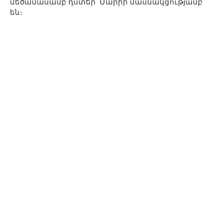
մեծամասամբ դստեր՝ Մարիի մասնակցությամբ
են։