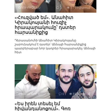
ՇՈՈՒ-ԲԻԶՆԵՍ
0
1 799դիտում
«Հուզված եմ». Անահիտ
Կիրակոսյանի հուզիչ
հրապարակումը՝ դստեր
հարսանիքից
Դերասանուհի Անահիտ Կիրակոսյանը
շարունակում է դստեր՝ Աննայի հարսանիքից
պարբերաբար նոր կադրեր հրապարակել։ Աննայի
հետ
ՀԵՏԱՔՐՔԻՐ Է
0
897դիտում
«Ես իրեն տեսել եմ
հիվանդանոցում». Գոռ