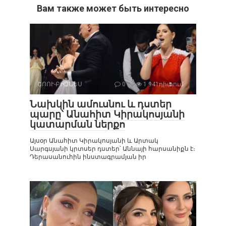
Вам также может быть интересно
ՇՈՈՒ-ԲԻԶՆԵՍ
0
1 941դիտում
Նախկին ամուսնու և դստեր
պարը՝ Անահիտ Կիրակոսյանի
կատարման ներքո
Այսօր Անահիտ Կիրակոսյանի և Արտակ
Սարգսյանի կրտսեր դստեր՝ Աննայի հարսանիքն է։
Դերասանուհին ինստագրամյան իր