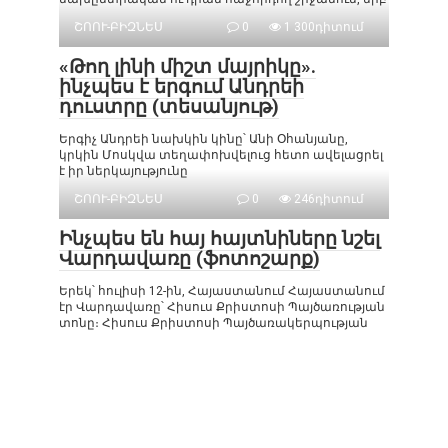
ՇՈՈՒ-ԲԻԶՆԵՍ
0
1 300դիտում
«Թող լինի միշտ մայրիկը».
ինչպես է երգում Անդրեի
դուստրը (տեսանյութ)
Երգիչ Անդրեի նախկին կինը՝ Անի Օհանյանը,
կրկին Մոսկվա տեղափոխվելուց հետո ավելացրել
է իր ներկայությունը
ՇՈՈՒ-ԲԻԶՆԵՍ
0
246դիտում
Ինչպես են հայ հայտնիները նշել
Վարդավառը (ֆոտոշարք)
Երեկ՝ հուլիսի 12-ին, Հայաստանում Հայաստանում
էր Վարդավառը՝ Հիսուս Քրիստոսի Պայծառության
տոնը։ Հիսուս Քրիստոսի Պայծառակերպության