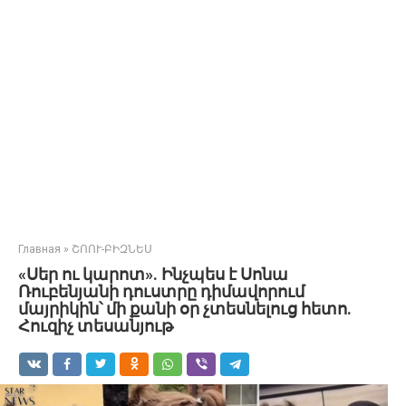
Главная
»
ՇՈՈՒ-ԲԻԶՆԵՍ
«Սեր ու կարոտ». Ինչպես է Սոնա
Ռուբենյանի դուստրը դիմավորում
մայրիկին՝ մի քանի օր չտեսնելուց հետո.
Հուզիչ տեսանյութ