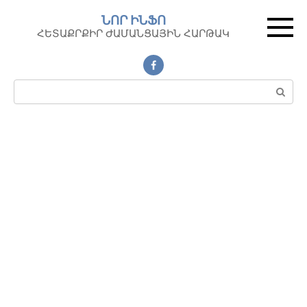
Перейти
ՆՈՐ ԻՆՖՈ
к
ՀԵՏԱՔՐՔԻՐ ԺԱՄԱՆՑԱՅԻՆ ՀԱՐԹԱԿ
контенту
Поиск: