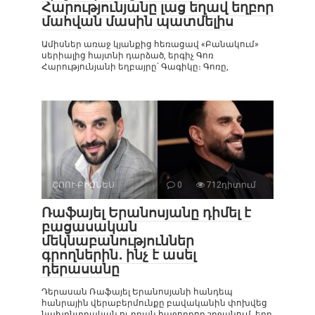
Հարությունյանը լաց եղավ եղբոր
մահվան մասին պատմելիս
Ամիսներ առաջ կյանքից հեռացավ «Բանակում»
սերիալից հայտնի դարձած, երգիչ Գոռ
Հարությունյանի եղբայրը՝ Գագիկը։ Գոռը,
ՇՈՈՒ-ԲԻԶՆԵՍ
0
712դիտում
Ռաֆայել Երանոսյանը դիմել է
բացասական
մեկնաբանություններ
գրողներին․ ինչ է ասել
դերասանը
Դերասան Ռաֆայել Երանոսյանի հանդեպ
հանրային վերաբերմունքը բավականին փոխվեց
նախընտրական ու դրան հաջորդող շրջանում, երբ