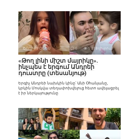
ՇՈՈՒ-ԲԻԶՆԵՍ
0
1 318դիտում
«Թող լինի միշտ մայրիկը».
ինչպես է երգում Անդրեի
դուստրը (տեսանյութ)
Երգիչ Անդրեի նախկին կինը՝ Անի Օհանյանը,
կրկին Մոսկվա տեղափոխվելուց հետո ավելացրել
է իր ներկայությունը