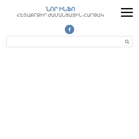
Перейти
ՆՈՐ ԻՆՖՈ
к
ՀԵՏԱՔՐՔԻՐ ԺԱՄԱՆՑԱՅԻՆ ՀԱՐԹԱԿ
контенту
Поиск: