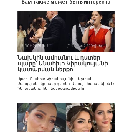
Вам также может быть интересно
ՇՈՈՒ-ԲԻԶՆԵՍ
0
2 000դիտում
Նախկին ամուսնու և դստեր
պարը՝ Անահիտ Կիրակոսյանի
կատարման ներքո
Այսօր Անահիտ Կիրակոսյանի և Արտակ
Սարգսյանի կրտսեր դստեր՝ Աննայի հարսանիքն է։
Դերասանուհին ինստագրամյան իր