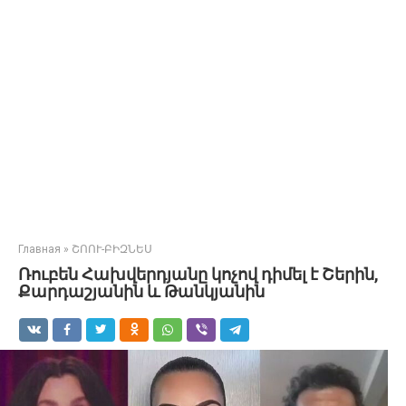
Главная
»
ՇՈՈՒ-ԲԻԶՆԵՍ
Ռուբեն Հախվերդյանը կոչով դիմել է Շերին,
Քարդաշյանին և Թանկյանին