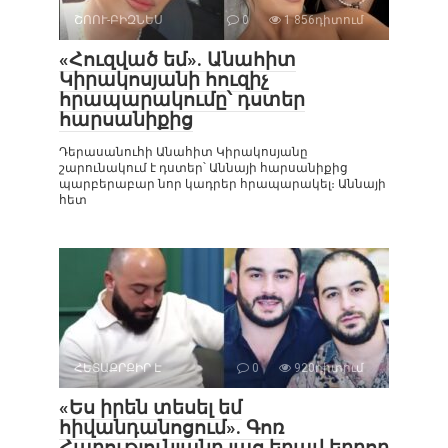
ՇՈՈՒ-ԲԻԶՆԵՍ
0
1 856դիտում
«Հուզված եմ». Անահիտ
Կիրակոսյանի հուզիչ
հրապարակումը՝ դստեր
հարսանիքից
Դերասանուհի Անահիտ Կիրակոսյանը
շարունակում է դստեր՝ Աննայի հարսանիքից
պարբերաբար նոր կադրեր հրապարակել։ Աննայի
հետ
ՀԵՏԱՔՐՔԻՐ Է
0
920դիտում
«Ես իրեն տեսել եմ
հիվանդանոցում». Գոռ
Հարությունյանը լաց եղավ եղբոր